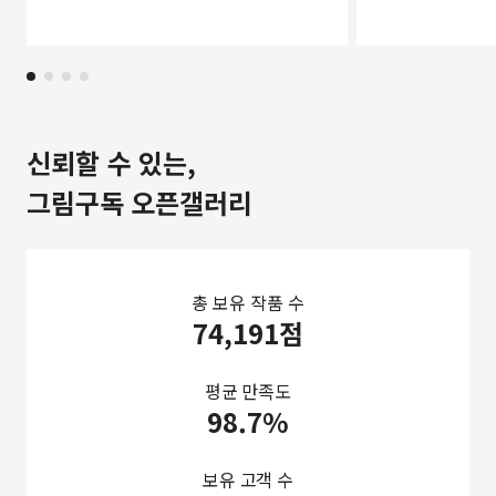
신뢰할 수 있는,
그림구독 오픈갤러리
총 보유 작품 수
74,191점
평균 만족도
98.7%
보유 고객 수