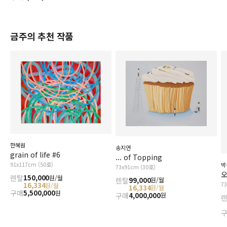
금주의 추천 작품
한혜원
송지연
grain of life #6
... of Topping
91x117cm (50호)
박
73x91cm (30호)
오
렌탈
150,000
원/월
렌탈
99,000
원/월
7
16,334
원/월
16,334
원/월
구매
5,500,000
원
구매
4,000,000
원