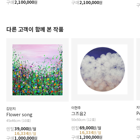
구매
2,100,000
원
구매
2,100,000
원
다른 고객이 함께 본 작품
지
이현주
김민지
P
그즈음2
Flower song
4
50x50cm (12호)
45x46cm (10호)
렌탈
69,000
원/월
렌탈
39,000
원/월
16,334
원/월
16,334
원/월
구매
1,200,000
원
구매
1,000,000
원