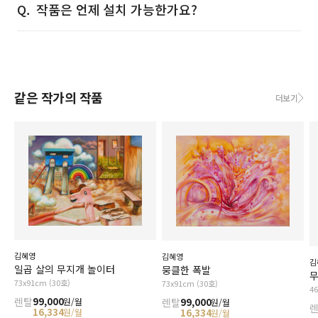
작품은 언제 설치 가능한가요?
같은 작가의 작품
더보기
김혜영
김혜영
김
일곱 살의 무지개 놀이터
뭉클한 폭발
무
73x91cm (30호)
73x91cm (30호)
4
렌탈
99,000
원/월
렌탈
99,000
원/월
16,334
원/월
16,334
원/월