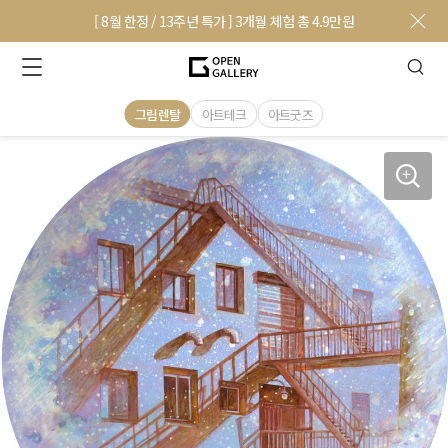
[ 8월 한정 / 13주년 특가 ] 3개월 체험 총 4.9만원
그림렌탈
아트테크
아트굿즈