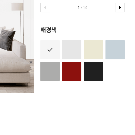
1
/ 10
배경색