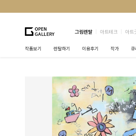
그림렌탈
아트테크
아트
작품보기
렌탈하기
이용후기
작가
큐
그림렌탈
개인 고객
작가소개
제
법인상담
법인 고객
작가공모
작
기프트카드
셀럽 인터뷰
그
테