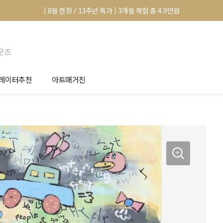
[ 8월 한정 / 13주년 특가 ] 3개월 체험 총 4.9만원
굿즈
레이터추천
아트매거진
안서 신청
전시 정보
품선택 Tip
미술 이야기
림인테리어 Tip
아트 딕셔너리
마별 추천