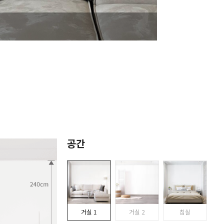
공간
거실 1
거실 2
침실