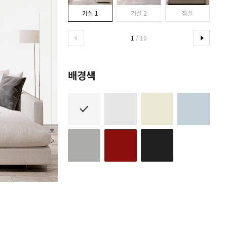
거실 1
거실 2
침실
1
/ 10
배경색