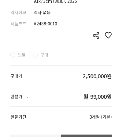
91x73cm (30호), 2025
액자정보
액자 없음
작품코드
A2488-0010
렌탈
구매
2,500,000원
구매가
월 99,000원
렌탈가
렌탈기간
3개월 (기본)