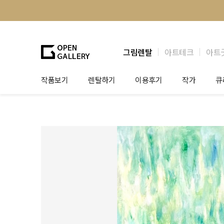
그림렌탈
아트테크
아트
작품보기
렌탈하기
이용후기
작가
큐
그림렌탈
개인 고객
작가소개
제
법인상담
법인 고객
작가공모
작
기프트카드
셀럽 인터뷰
그
테