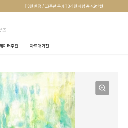
[ 8월 한정 / 13주년 특가 ] 3개월 체험 총 4.9만원
굿즈
레이터추천
아트매거진
안서 신청
전시 정보
품선택 Tip
미술 이야기
림인테리어 Tip
아트 딕셔너리
마별 추천