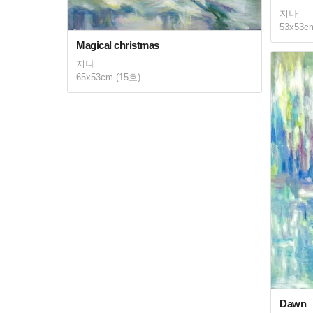
지나
53x53c
Magical christmas
지나
65x53cm (15호)
Dawn