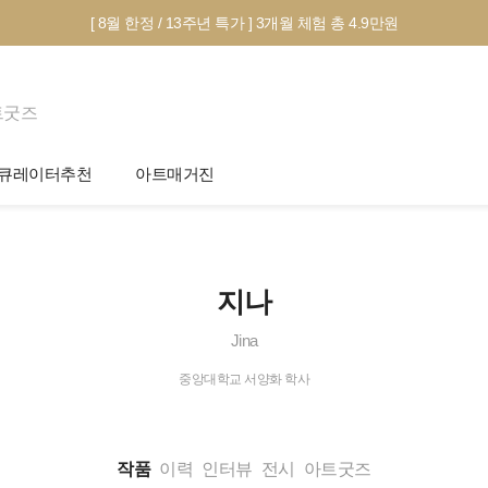
[ 8월 한정 / 13주년 특가 ] 3개월 체험 총 4.9만원
트굿즈
큐레이터추천
아트매거진
제안서 신청
전시 정보
작품선택 Tip
미술 이야기
지나
그림인테리어 Tip
아트 딕셔너리
Jina
테마별 추천
중앙대학교 서양화 학사
작품
이력
인터뷰
전시
아트굿즈