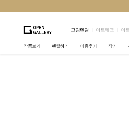
그림렌탈
아트테크
아
작품보기
렌탈하기
이용후기
작가
그림렌탈
개인 고객
작가소개
법인상담
법인 고객
작가공모
기프트카드
셀럽 인터뷰