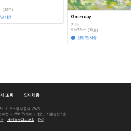
m (30호)
Green day
/전시중
지나
91x73cm (30호)
렌탈/전시중
서 조회
인재채용
24
I
호스팅 제공자 : AWS
 성수동1가 656-75 헤이그라운드 서울숲점 6층
약관
개인정보처리방침
FAQ