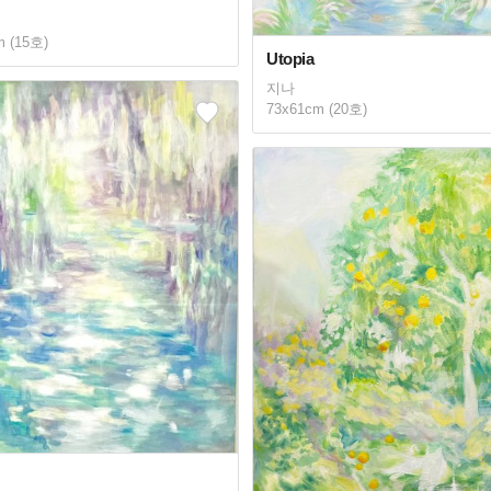
m (15호)
Utopia
지나
73x61cm (20호)