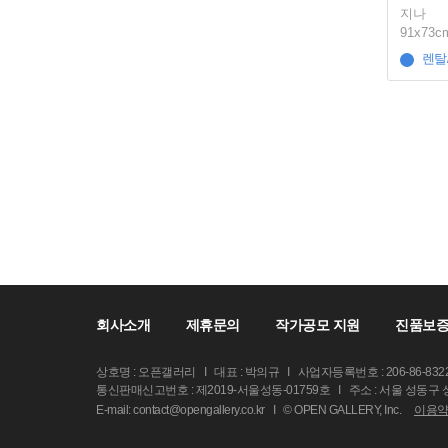
지나
91x73c
렌탈
회사소개
제휴문의
작가공모 지원
진품보증
상호명 : 오픈갤러리
I
대표 : 박의규
I
사업자등록번호 : 206-86-832
통신판매신고번호 : 제2019-서울성동-01759호
I
주소 : 서울 성동구
E-mail: contact@opengallery.co.kr
I
© OPEN GALLERY, Inc.
이용