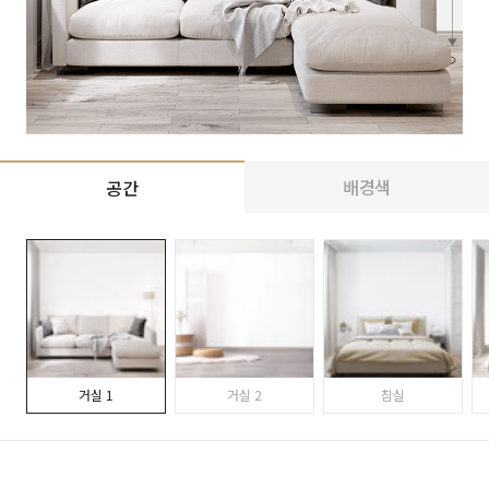
배경색
공간
거실 1
거실 2
침실