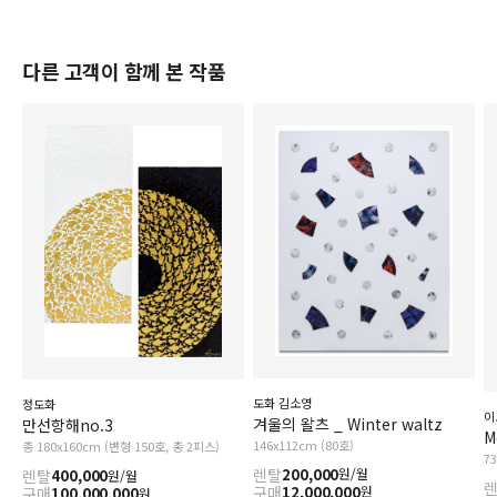
다른 고객이 함께 본 작품
도화 김소영
정도화
이
겨울의 왈츠 _ Winter waltz
만선항해no.3
M
146x112cm (80호)
총 180x160cm (변형 150호, 총 2피스)
7
렌탈
200,000
원/월
렌탈
400,000
원/월
구매
12,000,000
원
구매
100,000,000
원