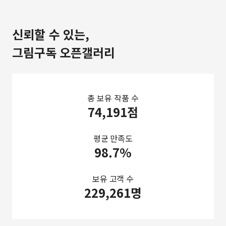
신뢰할 수 있는,
그림구독 오픈갤러리
총 보유 작품 수
74,191점
평균 만족도
98.7%
보유 고객 수
229,261명