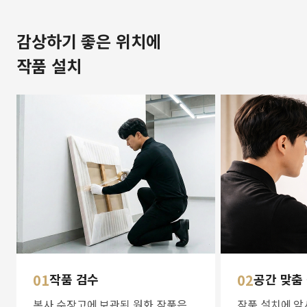
감상하기 좋은 위치에
작품 설치
01
작품 검수
02
공간 맞춤
본사 수장고에 보관된 원화 작품은
작품 설치에 앞