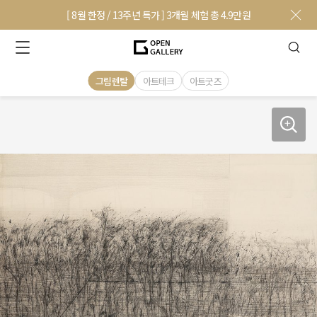
[ 8월 한정 / 13주년 특가 ] 3개월 체험 총 4.9만원
그림렌탈
아트테크
아트굿즈