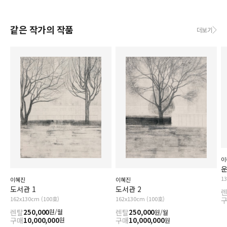
같은 작가의 작품
더보기
이
운
1
이혜진
이혜진
도서관 1
도서관 2
162x130cm (100호)
162x130cm (100호)
렌탈
250,000
렌탈
250,000
원/월
원/월
구매
10,000,000
구매
10,000,000
원
원