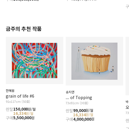
금주의 추천 작품
한혜원
송지연
grain of life #6
... of Topping
91x117cm (50호)
박
73x91cm (30호)
오
렌탈
150,000
원/월
렌탈
99,000
원/월
7
16,334
원/월
16,334
원/월
구매
5,500,000
원
구매
4,000,000
원