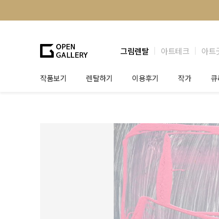
그림렌탈
아트테크
아트
작품보기
렌탈하기
이용후기
작가
큐
그림렌탈
개인 고객
작가소개
제
법인상담
법인 고객
작가공모
작
기프트카드
셀럽 인터뷰
그
테