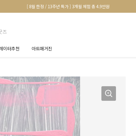
[ 8월 한정 / 13주년 특가 ] 3개월 체험 총 4.9만원
굿즈
레이터추천
아트매거진
안서 신청
전시 정보
품선택 Tip
미술 이야기
림인테리어 Tip
아트 딕셔너리
마별 추천