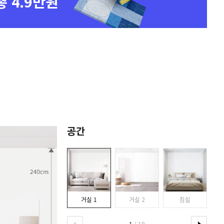
총 4.9만원
공간
거실 1
거실 2
침실
1
/ 10