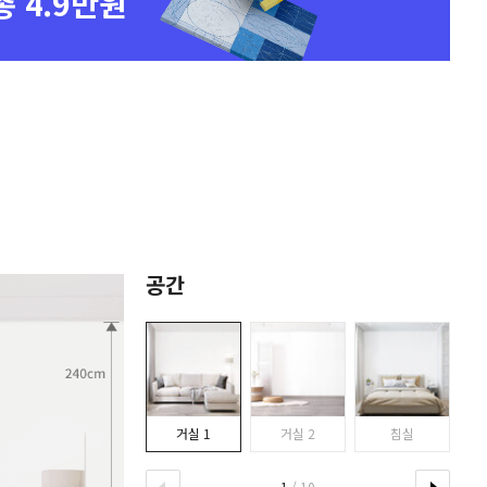
총 4.9만원
공간
거실 1
거실 2
침실
1
/ 10