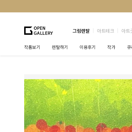
그림렌탈
아트테크
아트
작품보기
렌탈하기
이용후기
작가
큐
그림렌탈
개인 고객
작가소개
제
법인상담
법인 고객
작가공모
작
기프트카드
셀럽 인터뷰
그
테