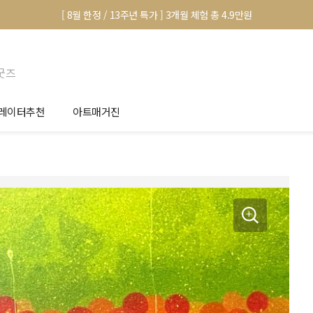
[ 8월 한정 / 13주년 특가 ] 3개월 체험 총 4.9만원
굿즈
레이터추천
아트매거진
안서 신청
전시 정보
품선택 Tip
미술 이야기
림인테리어 Tip
아트 딕셔너리
마별 추천