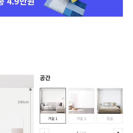
총 4.9만원
공간
거실 1
거실 2
침실
1
/ 10