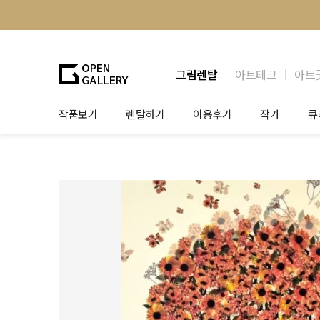
그림렌탈
아트테크
아트
작품보기
렌탈하기
이용후기
작가
큐
그림렌탈
개인 고객
작가소개
제
법인상담
법인 고객
작가공모
작
기프트카드
셀럽 인터뷰
그
테