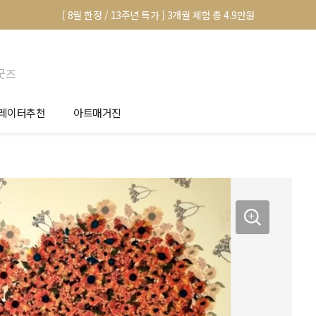
[ 8월 한정 / 13주년 특가 ] 3개월 체험 총 4.9만원
굿즈
레이터추천
아트매거진
안서 신청
전시 정보
품선택 Tip
미술 이야기
림인테리어 Tip
아트 딕셔너리
마별 추천