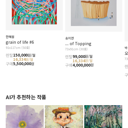
한혜원
송지연
grain of life #6
... of Topping
91x117cm (50호)
박
73x91cm (30호)
오
렌탈
150,000
원/월
렌탈
99,000
원/월
7
16,334
원/월
16,334
원/월
구매
5,500,000
원
구매
4,000,000
원
AI가 추천하는 작품