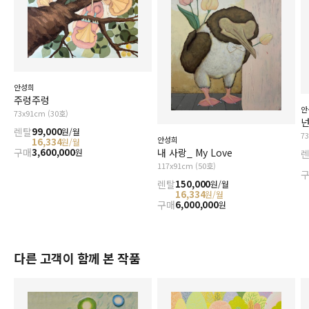
안성희
주렁주렁
안
73x91cm (30호)
넌
렌탈
99,000
원/월
7
안성희
16,334
원/월
구매
3,600,000
내 사랑_ My Love
원
117x91cm (50호)
렌탈
150,000
원/월
16,334
원/월
구매
6,000,000
원
다른 고객이 함께 본 작품