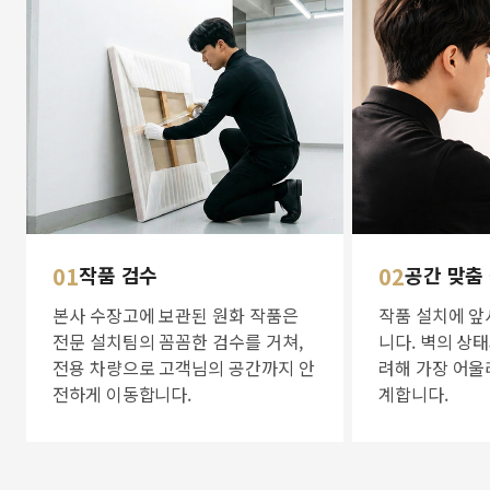
01
작품 검수
02
공간 맞춤
본사 수장고에 보관된 원화 작품은
작품 설치에 앞
전문 설치팀의 꼼꼼한 검수를 거쳐,
니다. 벽의 상
전용 차량으로 고객님의 공간까지 안
려해 가장 어울
전하게 이동합니다.
계합니다.