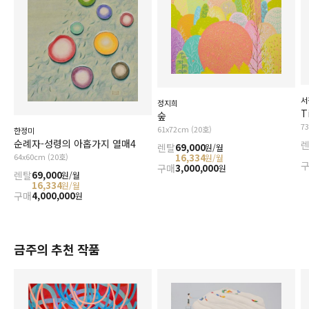
서
정지희
T
숲
7
61x72cm (20호)
한정미
순례자-성령의 아홉가지 열매4
렌탈
69,000
원/월
16,334
64x60cm (20호)
원/월
구매
3,000,000
원
렌탈
69,000
원/월
16,334
원/월
구매
4,000,000
원
금주의 추천 작품