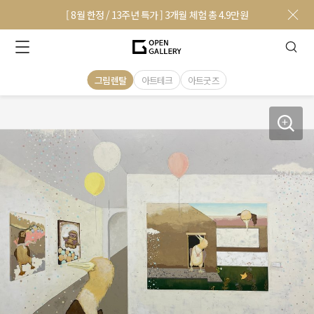
[ 8월 한정 / 13주년 특가 ] 3개월 체험 총 4.9만원
그림렌탈
아트테크
아트굿즈