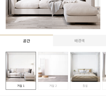
배경색
공간
거실 1
거실 2
침실