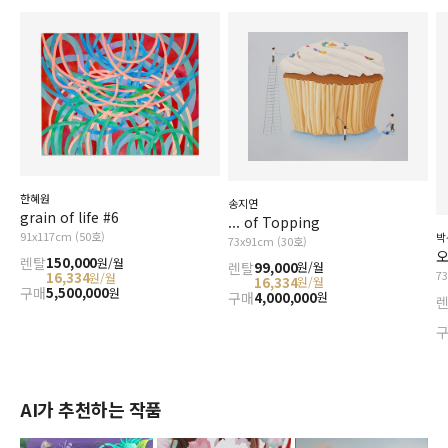
한혜원
송지연
grain of life #6
... of Topping
91x117cm (50호)
박
73x91cm (30호)
오
렌탈
150,000
원/월
렌탈
99,000
원/월
7
16,334
원/월
16,334
원/월
구매
5,500,000
원
구매
4,000,000
원
AI가 추천하는 작품