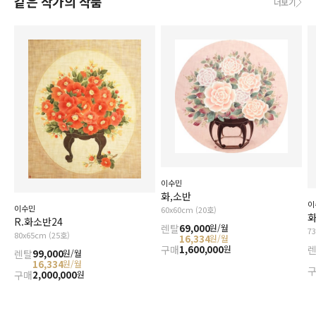
같은 작가의 작품
더보기
이수민
화,소반
이
이수민
60x60cm (20호)
R.화소반24
렌탈
69,000
원/월
7
80x65cm (25호)
16,334
원/월
구매
1,600,000
원
렌탈
99,000
원/월
16,334
원/월
구매
2,000,000
원