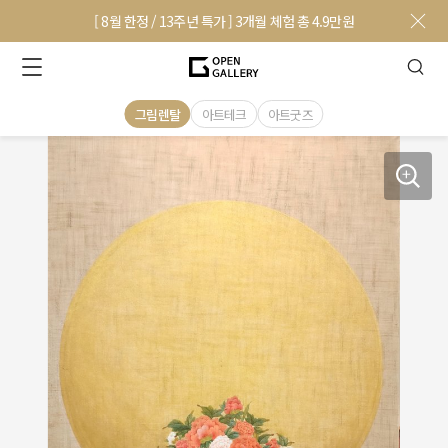
[ 8월 한정 / 13주년 특가 ] 3개월 체험 총 4.9만원
그림렌탈
아트테크
아트굿즈