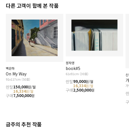
다른 고객이 함께 본 작품
정자영
book#5
백은하
On My Way
61x91cm (30호)
신
91x117cm (50호)
렌탈
99,000
원/월
16,334
원/월
가
렌탈
150,000
원/월
구매
2,500,000
원
16,334
원/월
구매
7,500,000
원
금주의 추천 작품