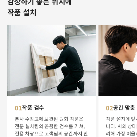
감상하기 좋은 위치에
작품 설치
01
작품 검수
02
공간 맞춤
본사 수장고에 보관된 원화 작품은
작품 설치에 앞
전문 설치팀의 꼼꼼한 검수를 거쳐,
니다. 벽의 상
전용 차량으로 고객님의 공간까지 안
려해 가장 어울