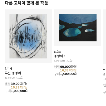
다른 고객이 함께 본 작품
신효순
웅덩이2
62x90cm (30호)
렌탈
99,000
원/월
김지혜
이
16,334
원/월
푸른 웅덩이
구매
1,500,000
원
if
53x45cm (10호)
7
렌탈
39,000
원/월
16,334
원/월
구매
1,000,000
원