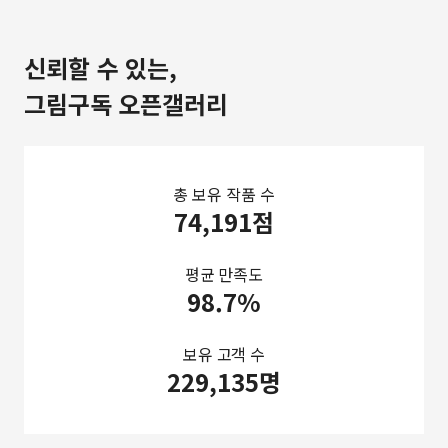
신뢰할 수 있는,
그림구독 오픈갤러리
총 보유 작품 수
74,191점
평균 만족도
98.7%
보유 고객 수
229,135명