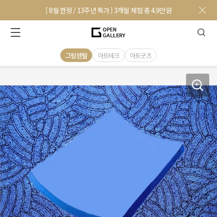
[ 8월 한정 / 13주년 특가 ] 3개월 체험 총 4.9만원
그림렌탈
아트테크
아트굿즈