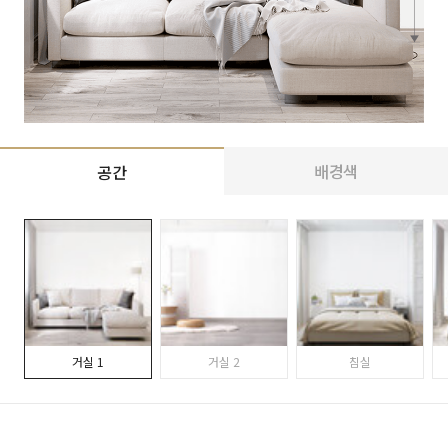
배경색
공간
거실 1
거실 2
침실