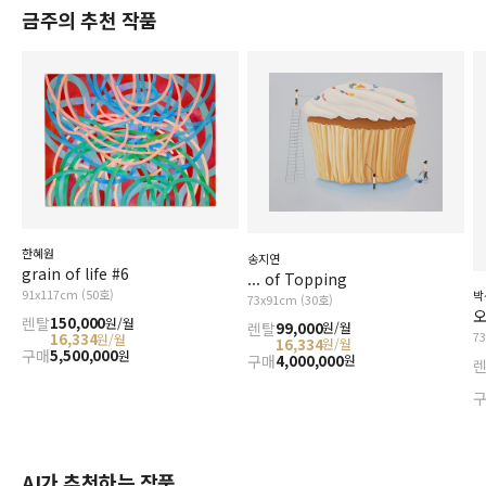
금주의 추천 작품
한혜원
송지연
grain of life #6
... of Topping
91x117cm (50호)
박
73x91cm (30호)
오
렌탈
150,000
원/월
렌탈
99,000
원/월
7
16,334
원/월
16,334
원/월
구매
5,500,000
원
구매
4,000,000
원
AI가 추천하는 작품