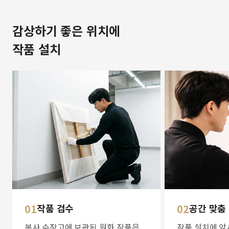
감상하기 좋은 위치에
작품 설치
01
작품 검수
02
공간 맞춤
본사 수장고에 보관된 원화 작품은
작품 설치에 앞