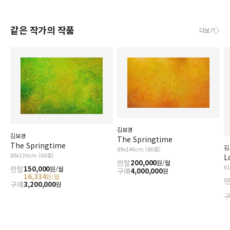
같은 작가의 작품
더보기
김보경
김보경
The Springtime
The Springtime
김
89x146cm (80호)
89x130cm (60호)
L
렌탈
200,000
원/월
6
렌탈
150,000
원/월
구매
4,000,000
원
16,334
원/월
구매
3,200,000
원