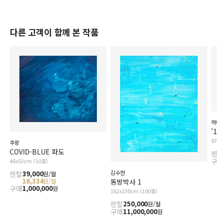
다른 고객이 함께 본 작품
꺄
9
주랑
COVID-BLUE 파도
46x53cm (10호)
김수현
렌탈
39,000
원/월
16,334
원/월
동방박사 1
구매
1,000,000
원
162x130cm (100호)
렌탈
250,000
원/월
구매
11,000,000
원