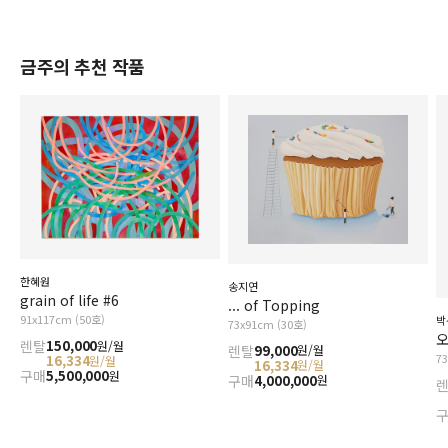
금주의 추천 작품
한혜원
송지연
grain of life #6
... of Topping
91x117cm (50호)
박
73x91cm (30호)
오
렌탈
150,000
원/월
렌탈
99,000
원/월
7
16,334
원/월
16,334
원/월
구매
5,500,000
원
구매
4,000,000
원