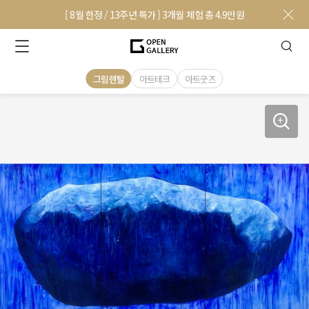
[ 8월 한정 / 13주년 특가 ] 3개월 체험 총 4.9만원
그림렌탈
아트테크
아트굿즈