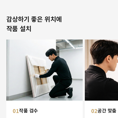
감상하기 좋은 위치에
작품 설치
01
작품 검수
02
공간 맞춤