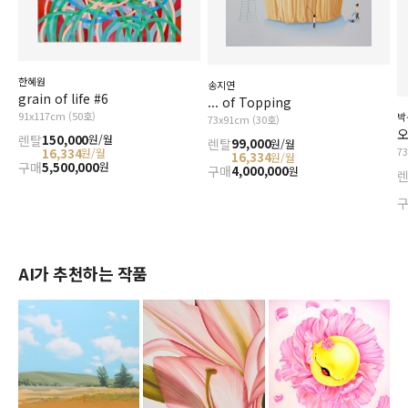
한혜원
송지연
grain of life #6
... of Topping
91x117cm (50호)
박
73x91cm (30호)
오
렌탈
150,000
원/월
렌탈
99,000
원/월
7
16,334
원/월
16,334
원/월
구매
5,500,000
원
구매
4,000,000
원
AI가 추천하는 작품