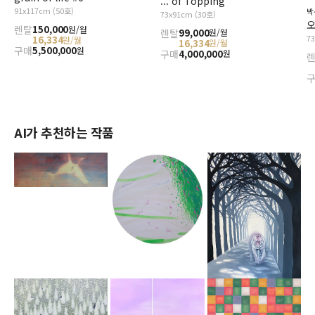
... of Topping
91x117cm (50호)
박
73x91cm (30호)
오
렌탈
150,000
원/월
렌탈
99,000
원/월
7
16,334
원/월
16,334
원/월
구매
5,500,000
원
구매
4,000,000
원
AI가 추천하는 작품