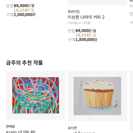
렌탈
69,000
원/월
5
16,334
원/월
후안리킴
구매
2,000,000
원
이상한 나라의 커피 2
73x50cm (20호)
렌탈
69,000
원/월
16,334
원/월
구매
1,800,000
원
금주의 추천 작품
한혜원
송지연
grain of life #6