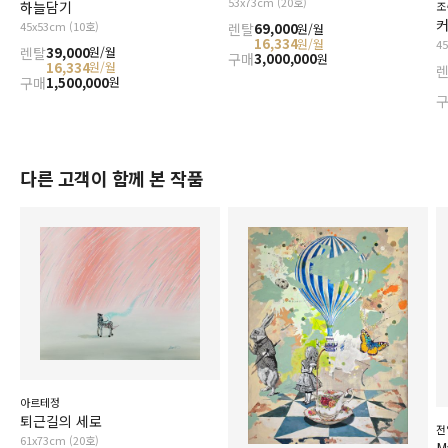
53x73cm (20호)
하늘담기
조
45x53cm (10호)
렌탈
69,000
원/월
16,334
원/월
4
렌탈
39,000
원/월
구매
3,000,000
원
16,334
원/월
구매
1,500,000
원
다른 고객이 함께 본 작품
아르테정
퇴근길의 세로
전
61x73cm (20호)
M