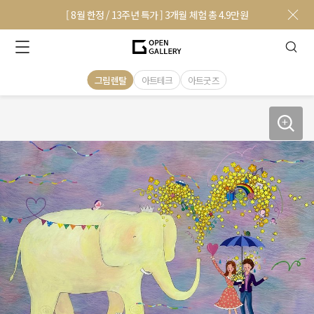
[ 8월 한정 / 13주년 특가 ] 3개월 체험 총 4.9만원
그림렌탈
아트테크
아트굿즈