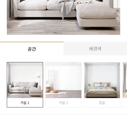
배경색
공간
거실 1
거실 2
침실