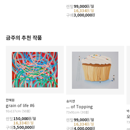
렌탈
99,000
원/월
16,334
원/월
구매
3,000,000
원
금주의 추천 작품
한혜원
송지연
grain of life #6
... of Topping
91x117cm (50호)
박
73x91cm (30호)
오
렌탈
150,000
원/월
렌탈
99,000
원/월
7
16,334
원/월
16,334
원/월
구매
5,500,000
원
구매
4,000,000
원