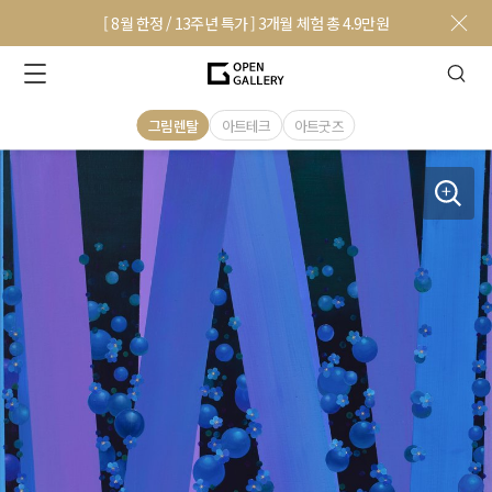
[ 8월 한정 / 13주년 특가 ] 3개월 체험 총 4.9만원
그림렌탈
아트테크
아트굿즈