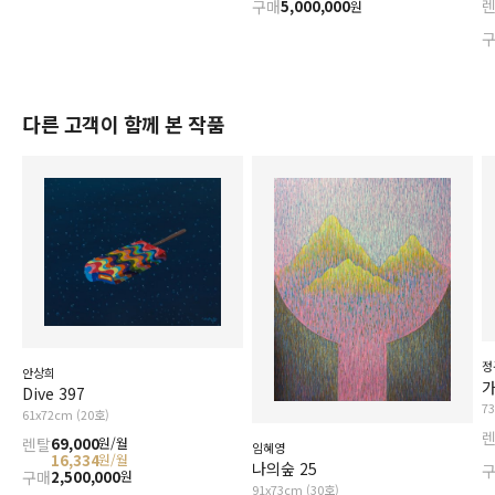
구매
5,000,000
원
다른 고객이 함께 본 작품
정
안상희
가
Dive 397
7
61x72cm (20호)
렌탈
69,000
원/월
임혜영
16,334
원/월
나의숲 25
구매
2,500,000
원
91x73cm (30호)