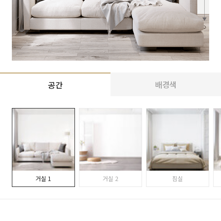
배경색
공간
거실 1
거실 2
침실