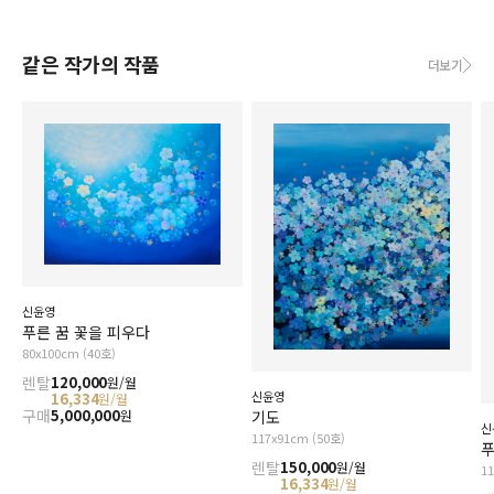
같은 작가의 작품
더보기
신윤영
푸른 꿈 꽃을 피우다
80x100cm (40호)
렌탈
120,000
원/월
신윤영
16,334
원/월
구매
5,000,000
원
기도
신
117x91cm (50호)
푸
렌탈
150,000
원/월
1
16,334
원/월