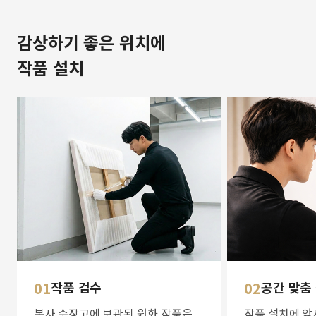
감상하기 좋은 위치에
작품 설치
01
작품 검수
02
공간 맞춤
본사 수장고에 보관된 원화 작품은
작품 설치에 앞