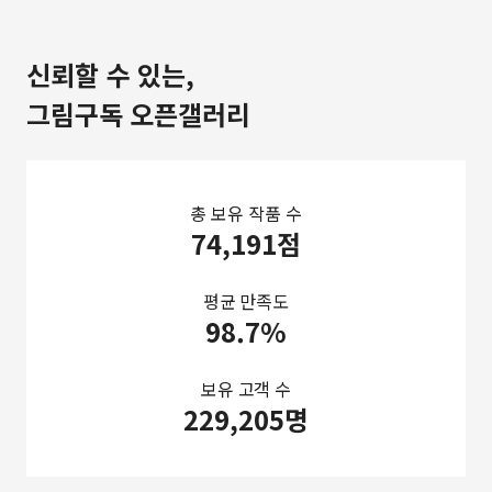
신뢰할 수 있는,
그림구독 오픈갤러리
총 보유 작품 수
74,191점
평균 만족도
98.7%
보유 고객 수
229,205명