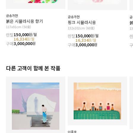
금송가현
금송가현
금
붉은 시뮬라시옹 향기
핑크 시뮬라시옹
117x91cm (50호)
132x102cm (60호)
1
렌탈
150,000
원/월
렌탈
150,000
원/월
16,334
원/월
16,334
원/월
구매
3,000,000
원
구매
3,000,000
원
다른 고객이 함께 본 작품
이종호