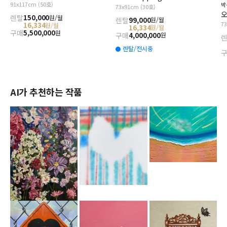
91x117cm (50호)
박
73x91cm (30호)
오
렌탈
150,000
원/월
렌탈
99,000
원/월
7
16,334
원/월
16,334
원/월
구매
5,500,000
원
구매
4,000,000
원
렌탈/전시중
AI가 추천하는 작품