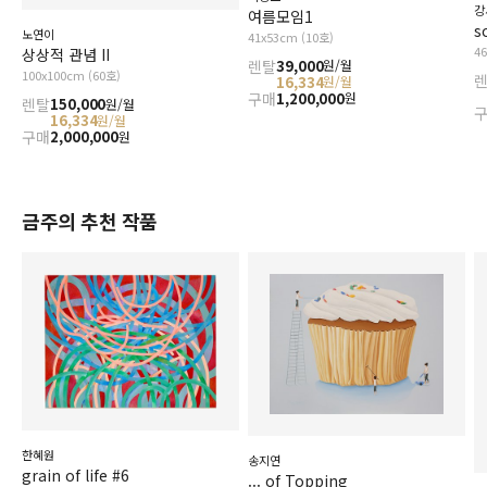
강
여름모임1
s
노연이
41x53cm (10호)
4
상상적 관념 II
렌탈
39,000
원/월
100x100cm (60호)
16,334
원/월
구매
1,200,000
원
렌탈
150,000
원/월
16,334
원/월
구매
2,000,000
원
금주의 추천 작품
한혜원
송지연
grain of life #6
... of Topping