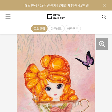
[ 8월 한정 / 13주년 특가 ] 3개월 체험 총 4.9만원
그림렌탈
아트테크
아트굿즈