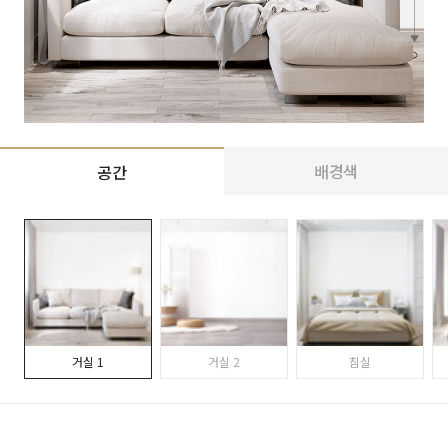
배경색
공간
거실 1
거실 2
침실