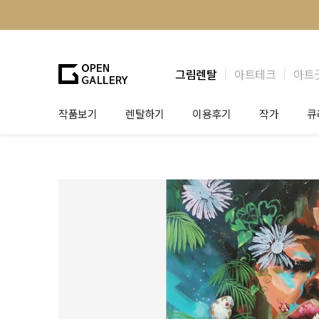
그림렌탈
아트테크
아트
작품보기
렌탈하기
이용후기
작가
큐
그림렌탈
개인 고객
작가소개
제
법인상담
법인 고객
작가공모
작
기프트카드
셀럽 인터뷰
그
테