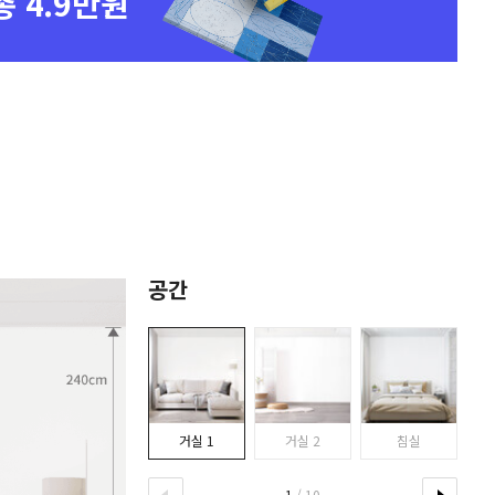
총 4.9만원
공간
거실 1
거실 2
침실
1
/ 10