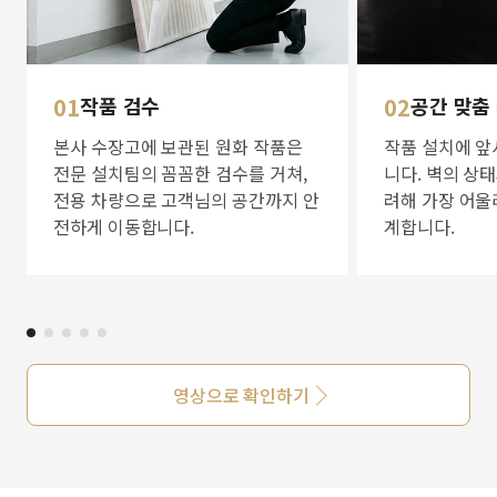
01
작품 검수
02
공간 맞춤
본사 수장고에 보관된 원화 작품은
작품 설치에 앞
전문 설치팀의 꼼꼼한 검수를 거쳐,
니다. 벽의 상
전용 차량으로 고객님의 공간까지 안
려해 가장 어울
전하게 이동합니다.
계합니다.
영상으로 확인하기