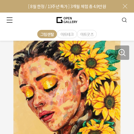
[ 8월 한정 / 13주년 특가 ] 3개월 체험 총 4.9만원
그림렌탈
아트테크
아트굿즈