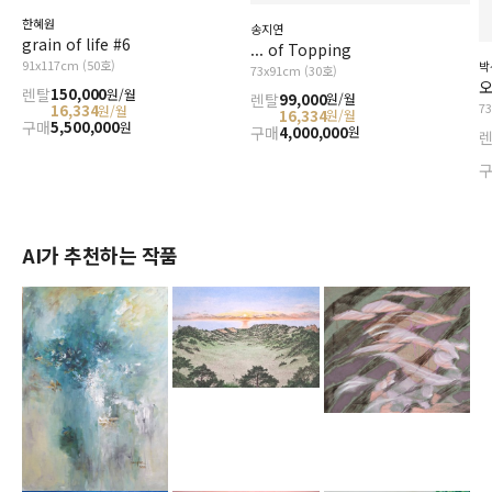
한혜원
송지연
grain of life #6
... of Topping
91x117cm (50호)
박
73x91cm (30호)
오
렌탈
150,000
원/월
렌탈
99,000
원/월
7
16,334
원/월
16,334
원/월
구매
5,500,000
원
구매
4,000,000
원
AI가 추천하는 작품