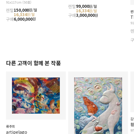
91x117cm (50호)
렌탈
99,000
원/월
렌탈
150,000
원/월
16,334
원/월
썬
16,334
원/월
구매
3,000,000
원
구매
6,000,000
원
9
다른 고객이 함께 본 작품
김
황
류주희
9
artipelago