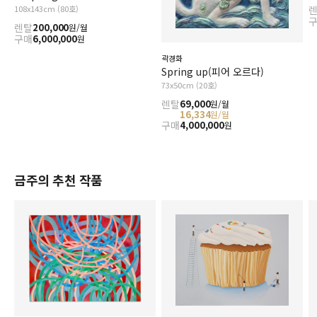
108x143cm (80호)
렌탈
200,000
원/월
구매
6,000,000
원
곽경화
Spring up(피어 오르다)
73x50cm (20호)
렌탈
69,000
원/월
16,334
원/월
구매
4,000,000
원
금주의 추천 작품