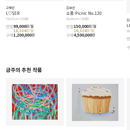
고혜린
김보선
L♡$ER
소풍-Picnic No.120
72x72cm (30호)
91x91cm (50호)
김
L
렌탈
99,000
렌탈
150,000
원/월
원/월
16,334
16,334
원/월
원/월
9
구매
1,200,000
구매
4,500,000
원
원
금주의 추천 작품