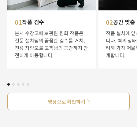
01
작품 검수
02
공간 맞춤
본사 수장고에 보관된 원화 작품은
작품 설치에 앞
전문 설치팀의 꼼꼼한 검수를 거쳐,
니다. 벽의 상
전용 차량으로 고객님의 공간까지 안
려해 가장 어울
전하게 이동합니다.
계합니다.
영상으로 확인하기