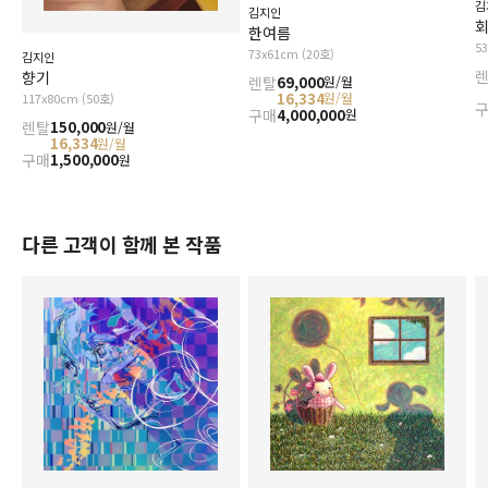
김
김지인
한여름
5
73x61cm (20호)
김지인
향기
렌탈
69,000
원/월
16,334
원/월
117x80cm (50호)
구매
4,000,000
원
렌탈
150,000
원/월
16,334
원/월
구매
1,500,000
원
다른 고객이 함께 본 작품