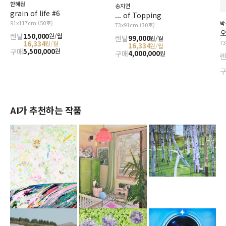
한혜원
송지연
grain of life #6
... of Topping
91x117cm (50호)
박
73x91cm (30호)
오
렌탈
150,000
원/월
렌탈
99,000
원/월
7
16,334
원/월
16,334
원/월
구매
5,500,000
원
구매
4,000,000
원
AI가 추천하는 작품