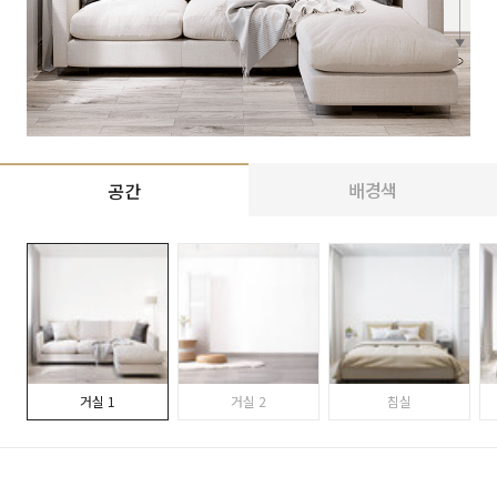
배경색
공간
거실 1
거실 2
침실