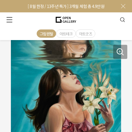
[ 8월 한정 / 13주년 특가 ] 3개월 체험 총 4.9만원
그림렌탈
아트테크
아트굿즈