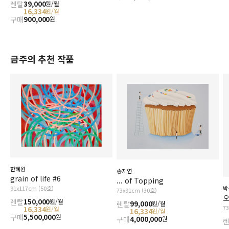
렌탈
39,000
원/월
16,334
원/월
구매
900,000
원
금주의 추천 작품
한혜원
송지연
grain of life #6
... of Topping
91x117cm (50호)
박
73x91cm (30호)
오
렌탈
150,000
원/월
렌탈
99,000
원/월
7
16,334
원/월
16,334
원/월
구매
5,500,000
원
구매
4,000,000
원