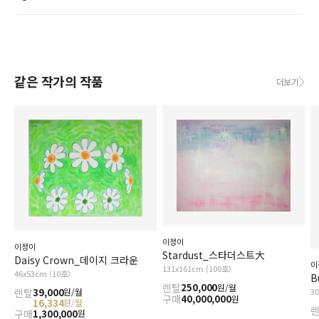
같은 작가의 작품
더보기
이정이
이정이
Stardust_스타더스트大
Daisy Crown_데이지 크라운
이
131x161cm (100호)
46x53cm (10호)
B
렌탈
250,000
원/월
렌탈
39,000
3
원/월
구매
40,000,000
원
16,334
원/월
구매
1,300,000
원