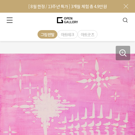
[ 8월 한정 / 13주년 특가 ] 3개월 체험 총 4.9만원
그림렌탈
아트테크
아트굿즈