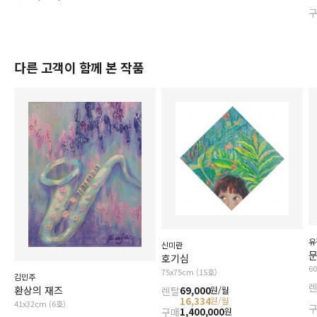
다른 고객이 함께 본 작품
유
신미란
ᄆ
호기심
6
75x75cm (15호)
김민주
환상의 재즈
렌탈
69,000
원/월
16,334
원/월
41x32cm (6호)
구매
1,400,000
원