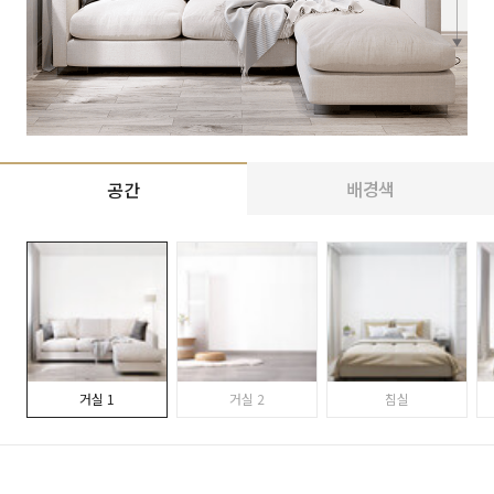
배경색
공간
거실 1
거실 2
침실