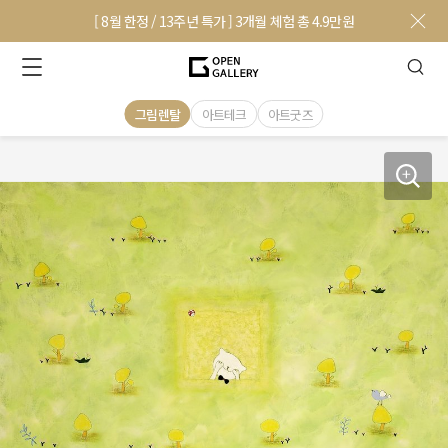
[ 8월 한정 / 13주년 특가 ] 3개월 체험 총 4.9만원
그림렌탈
아트테크
아트굿즈