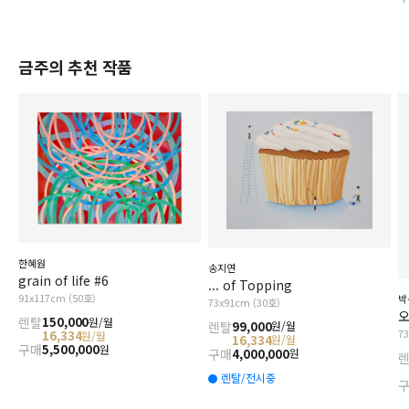
금주의 추천 작품
한혜원
송지연
grain of life #6
... of Topping
91x117cm (50호)
박
73x91cm (30호)
오
렌탈
150,000
원/월
렌탈
99,000
원/월
7
16,334
원/월
16,334
원/월
구매
5,500,000
원
구매
4,000,000
원
렌탈/전시중