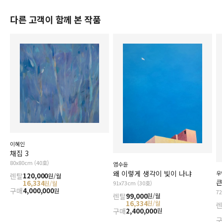
다른 고객이 함께 본 작품
이혜인
채집 3
80x80cm (40호)
염수윤
왜 이렇게 생각이 빛이 나냐
우
렌탈
120,000
원/월
큰
16,334
91x73cm (30호)
원/월
구매
4,000,000
원
7
렌탈
99,000
원/월
16,334
원/월
구매
2,400,000
원