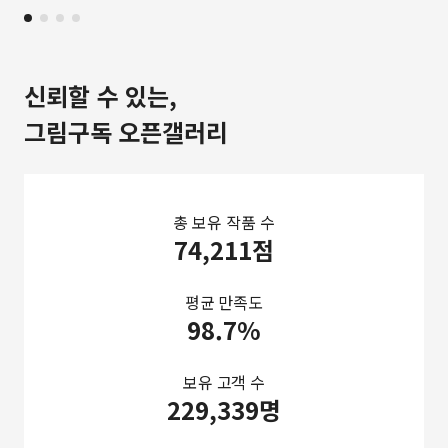
신뢰할 수 있는,
그림구독 오픈갤러리
총 보유 작품 수
74,211점
평균 만족도
98.7%
보유 고객 수
229,339명