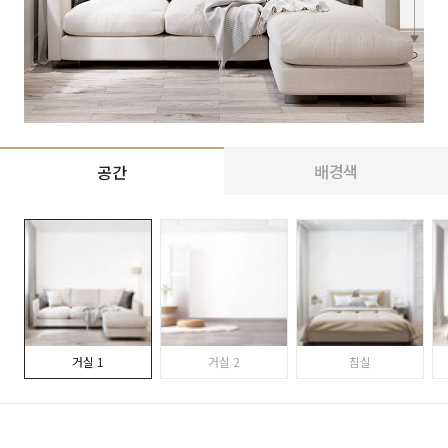
배경색
공간
거실 1
거실 2
침실