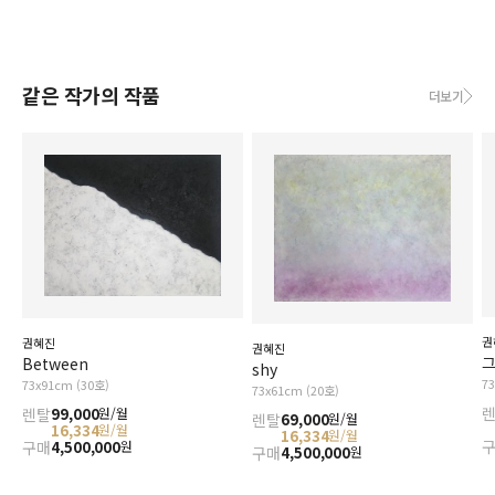
같은 작가의 작품
더보기
권
권혜진
권혜진
그
Between
shy
7
73x91cm (30호)
73x61cm (20호)
렌탈
99,000
원/월
렌탈
69,000
원/월
16,334
원/월
16,334
원/월
구매
4,500,000
원
구매
4,500,000
원