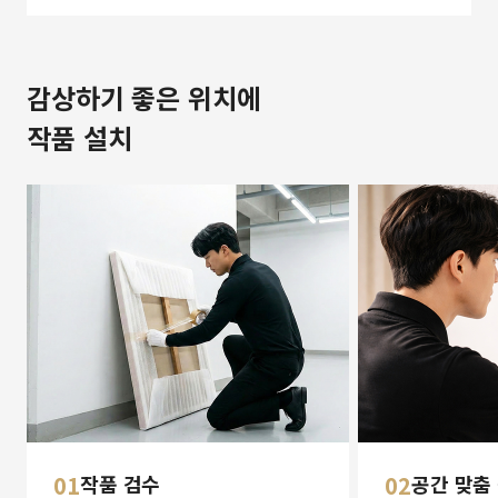
감상하기 좋은 위치에
작품 설치
01
작품 검수
02
공간 맞춤