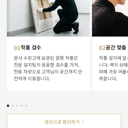
01
작품 검수
02
공간 맞춤
본사 수장고에 보관된 원화 작품은
작품 설치에 앞
전문 설치팀의 꼼꼼한 검수를 거쳐,
니다. 벽의 상
전용 차량으로 고객님의 공간까지 안
려해 가장 어울
전하게 이동합니다.
계합니다.
영상으로 확인하기