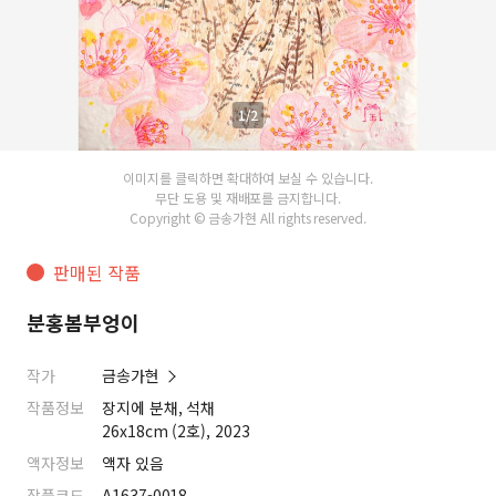
1/2
이미지를 클릭하면 확대하여 보실 수 있습니다.
무단 도용 및 재배포를 금지합니다.
Copyright © 금송가현 All rights reserved.
판매된 작품
분홍봄부엉이
작가
금송가현
작품정보
장지에 분채, 석채
26x18cm (2호), 2023
액자정보
액자 있음
작품코드
A1637-0018