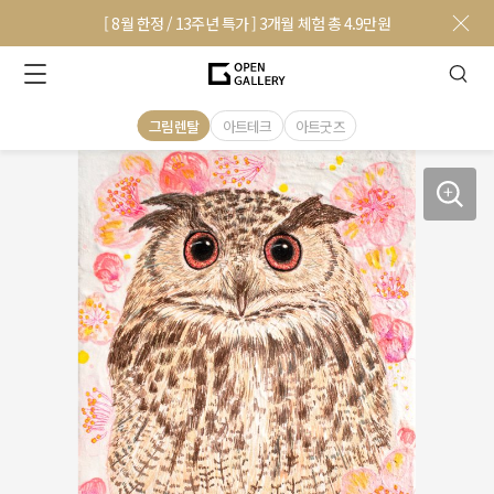
[ 8월 한정 / 13주년 특가 ] 3개월 체험 총 4.9만원
그림렌탈
아트테크
아트굿즈