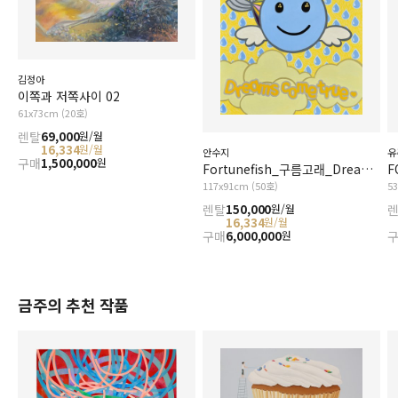
김정아
이쪽과 저쪽사이 02
61x73cm (20호)
렌탈
69,000
원/월
16,334
원/월
안수지
유
구매
1,500,000
원
Fortunefish_구름고래_Dreams Come True
F
117x91cm (50호)
5
렌탈
150,000
원/월
16,334
원/월
구매
6,000,000
원
금주의 추천 작품