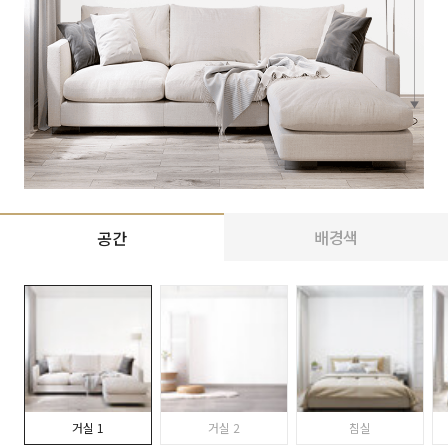
배경색
공간
거실 1
거실 2
침실