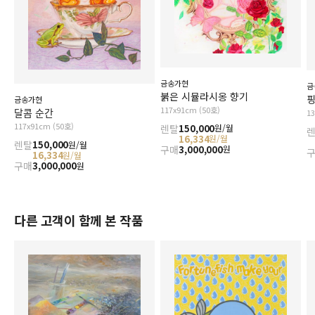
금송가현
금
붉은 시뮬라시옹 향기
핑
금송가현
117x91cm (50호)
달콤 순간
1
117x91cm (50호)
렌탈
150,000
원/월
16,334
원/월
렌탈
150,000
원/월
구매
3,000,000
원
16,334
원/월
구매
3,000,000
원
다른 고객이 함께 본 작품