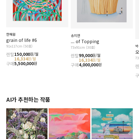
한혜원
송지연
grain of life #6
... of Topping
91x117cm (50호)
박
73x91cm (30호)
오
렌탈
150,000
원/월
렌탈
99,000
원/월
7
16,334
원/월
16,334
원/월
구매
5,500,000
원
구매
4,000,000
원
AI가 추천하는 작품