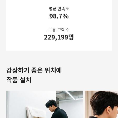
평균 만족도
98.7%
보유 고객 수
229,199명
감상하기 좋은 위치에
작품 설치