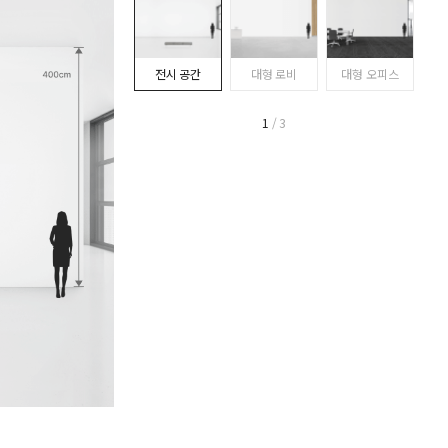
전시 공간
대형 로비
대형 오피스
1
/ 3