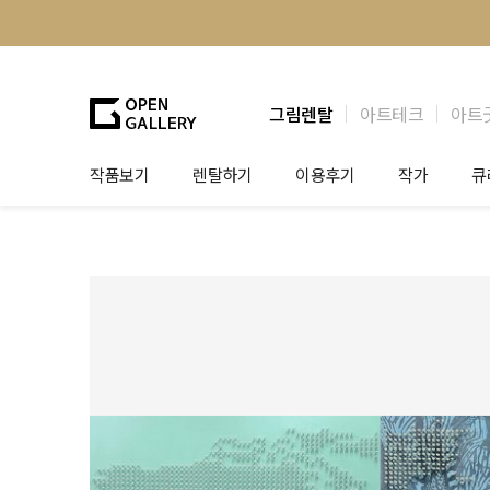
그림렌탈
아트테크
아트
작품보기
렌탈하기
이용후기
작가
큐
그림렌탈
개인 고객
작가소개
제
법인상담
법인 고객
작가공모
작
기프트카드
셀럽 인터뷰
그
테