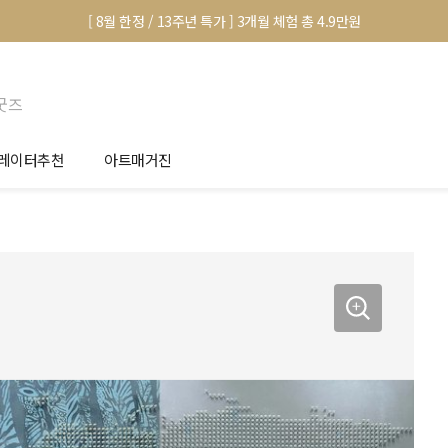
[ 8월 한정 / 13주년 특가 ] 3개월 체험 총 4.9만원
굿즈
레이터추천
아트매거진
안서 신청
전시 정보
품선택 Tip
미술 이야기
림인테리어 Tip
아트 딕셔너리
마별 추천