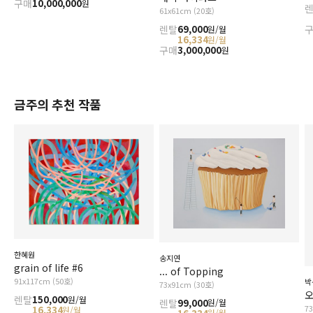
구매
10,000,000
원
61x61cm (20호)
렌탈
69,000
원/월
16,334
원/월
구매
3,000,000
원
금주의 추천 작품
한혜원
송지연
grain of life #6
... of Topping
91x117cm (50호)
박
73x91cm (30호)
오
렌탈
150,000
원/월
렌탈
99,000
원/월
7
16,334
원/월
원/월