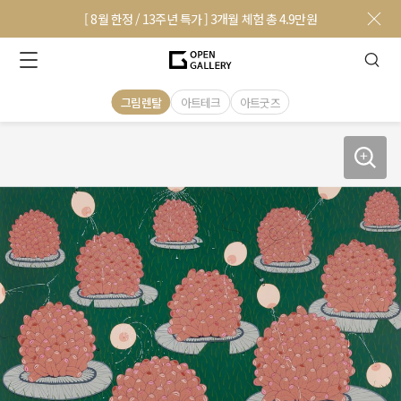
[ 8월 한정 / 13주년 특가 ] 3개월 체험 총 4.9만원
그림렌탈
아트테크
아트굿즈