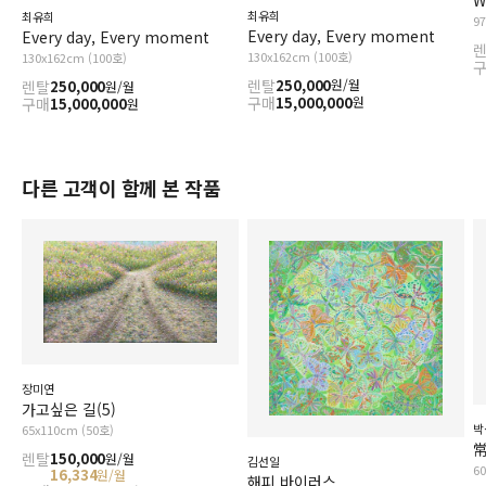
W
최유희
최유희
9
Every day, Every moment
Every day, Every moment
130x162cm (100호)
130x162cm (100호)
렌탈
250,000
원/월
렌탈
250,000
원/월
구매
15,000,000
원
구매
15,000,000
원
다른 고객이 함께 본 작품
장미연
가고싶은 길(5)
박
65x110cm (50호)
常
렌탈
150,000
원/월
김선일
6
16,334
원/월
해피 바이러스