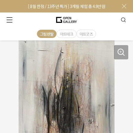
[ 8월 한정 / 13주년 특가 ] 3개월 체험 총 4.9만원
그림렌탈
아트테크
아트굿즈