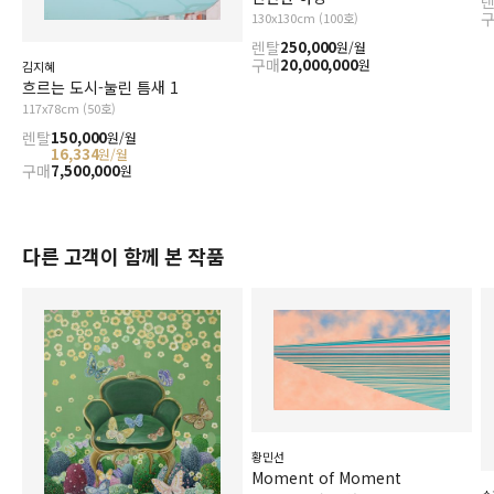
130x130cm (100호)
렌탈
250,000
원/월
구매
20,000,000
원
김지혜
흐르는 도시-눌린 틈새 1
117x78cm (50호)
렌탈
150,000
원/월
16,334
원/월
구매
7,500,000
원
다른 고객이 함께 본 작품
황민선
Moment of Moment