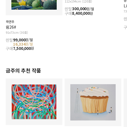
송
112x194cm (120호)
L
렌탈
300,000
원/월
7
구매
8,400,000
원
곽연주
쉼26#
91x73cm (30호)
렌탈
99,000
원/월
16,334
원/월
구매
7,500,000
원
금주의 추천 작품