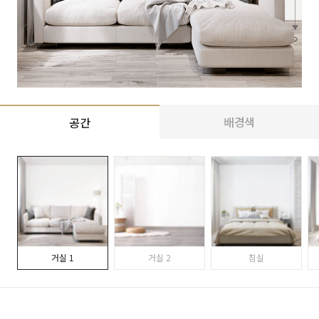
배경색
공간
거실 1
거실 2
침실