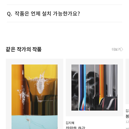
작품은 언제 설치 가능한가요?
같은 작가의 작품
더보기
김
봄
1
김지혜
찬란한 하강