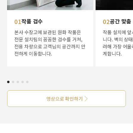
01
작품 검수
02
공간 맞춤
본사 수장고에 보관된 원화 작품은
작품 설치에 앞
전문 설치팀의 꼼꼼한 검수를 거쳐,
니다. 벽의 상
전용 차량으로 고객님의 공간까지 안
려해 가장 어울
전하게 이동합니다.
계합니다.
영상으로 확인하기