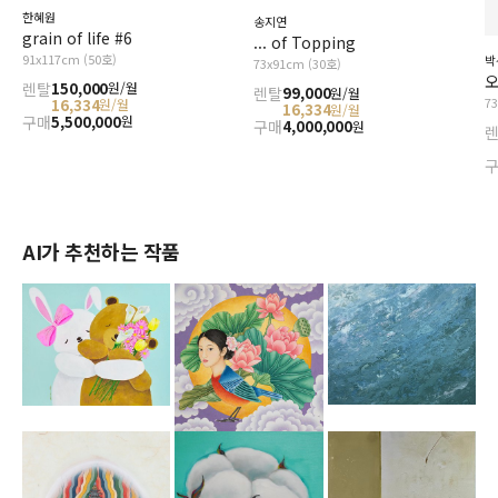
한혜원
송지연
grain of life #6
... of Topping
91x117cm (50호)
박
73x91cm (30호)
오
렌탈
150,000
원/월
렌탈
99,000
원/월
7
16,334
원/월
16,334
원/월
구매
5,500,000
원
구매
4,000,000
원
AI가 추천하는 작품