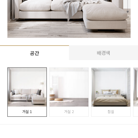
배경색
공간
거실 1
거실 2
침실