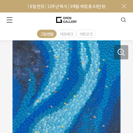
[ 8월 한정 / 13주년 특가 ] 3개월 체험 총 4.9만원
그림렌탈
아트테크
아트굿즈