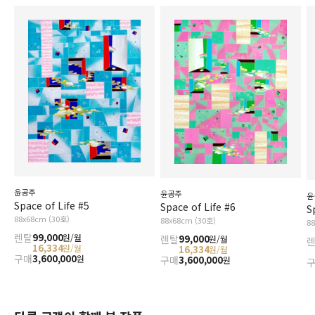
윤공주
윤공주
윤
Space of Life #5
Space of Life #6
S
88x68cm (30호)
88x68cm (30호)
8
렌탈
99,000
원/월
렌탈
99,000
원/월
16,334
원/월
16,334
원/월
구매
3,600,000
원
구매
3,600,000
원