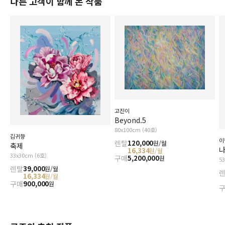
다른 고객이 함께 본 작품
고진이
Beyond.5
80x100cm (40호)
김귀향
이
렌탈
120,000
원/월
축제
나
16,334
원/월
33x30cm (6호)
구매
5,200,000
원
5
렌탈
39,000
원/월
16,334
원/월
구매
900,000
원