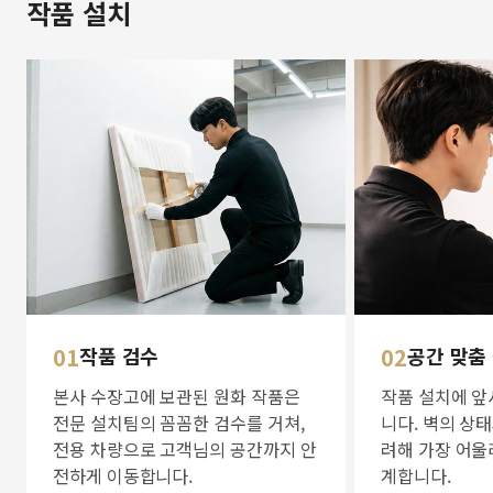
작품 설치
01
작품 검수
02
공간 맞춤
본사 수장고에 보관된 원화 작품은
작품 설치에 앞
전문 설치팀의 꼼꼼한 검수를 거쳐,
니다. 벽의 상
전용 차량으로 고객님의 공간까지 안
려해 가장 어울
전하게 이동합니다.
계합니다.