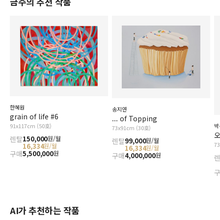
금주의 추천 작품
한혜원
송지연
grain of life #6
... of Topping
91x117cm (50호)
박
73x91cm (30호)
오
렌탈
150,000
원/월
렌탈
99,000
원/월
7
16,334
원/월
16,334
원/월
구매
5,500,000
원
구매
4,000,000
원
AI가 추천하는 작품