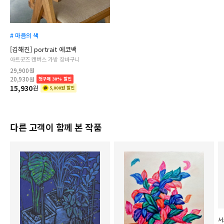
# 마음의 색
[김해진] portrait 에코백
아트굿즈 캔버스 가방 장바구니
29,900
원
20,930
원
첫구매 30% 할인
15,930
원
5,000원 할인
다른 고객이 함께 본 작품
서