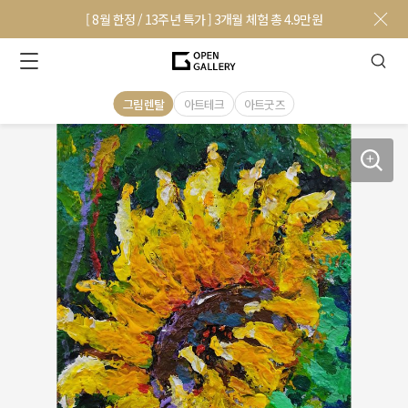
[ 8월 한정 / 13주년 특가 ] 3개월 체험 총 4.9만원
그림렌탈
아트테크
아트굿즈