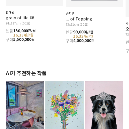
한혜원
송지연
grain of life #6
... of Topping
91x117cm (50호)
박
73x91cm (30호)
오
렌탈
150,000
원/월
렌탈
99,000
원/월
7
16,334
원/월
16,334
원/월
구매
5,500,000
원
구매
4,000,000
원
AI가 추천하는 작품