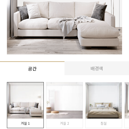
배경색
공간
거실 1
거실 2
침실