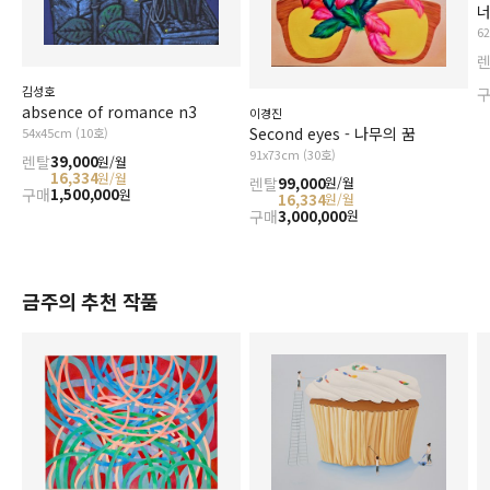
너
6
김성호
absence of romance n3
이경진
Second eyes - 나무의 꿈
54x45cm (10호)
91x73cm (30호)
렌탈
39,000
원/월
16,334
원/월
렌탈
99,000
원/월
구매
1,500,000
원
16,334
원/월
구매
3,000,000
원
금주의 추천 작품