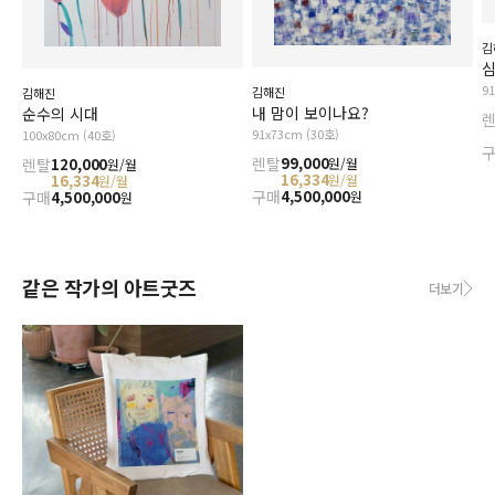
김
심
9
김해진
김해진
내 맘이 보이나요?
순수의 시대
91x73cm (30호)
100x80cm (40호)
렌탈
99,000
원/월
렌탈
120,000
원/월
16,334
원/월
16,334
원/월
구매
4,500,000
원
구매
4,500,000
원
같은 작가의 아트굿즈
더보기