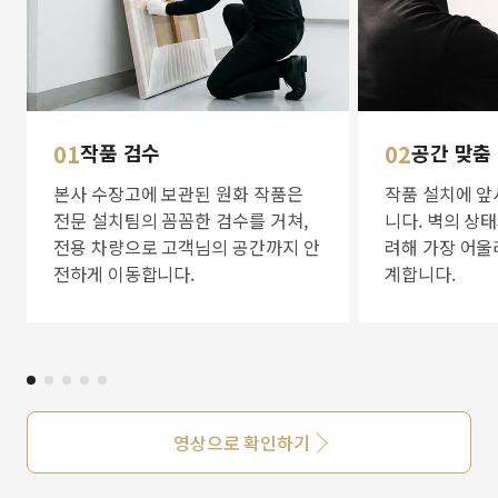
01
작품 검수
02
공간 맞춤
본사 수장고에 보관된 원화 작품은
작품 설치에 앞
전문 설치팀의 꼼꼼한 검수를 거쳐,
니다. 벽의 상
전용 차량으로 고객님의 공간까지 안
려해 가장 어울
전하게 이동합니다.
계합니다.
영상으로 확인하기