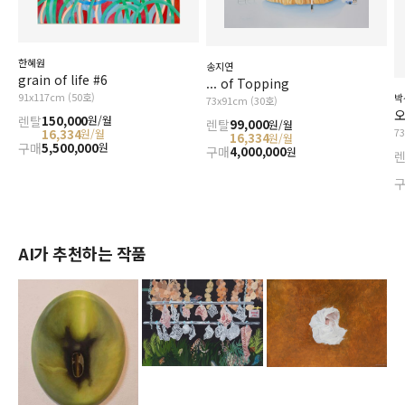
한혜원
송지연
grain of life #6
... of Topping
91x117cm (50호)
박
73x91cm (30호)
오
렌탈
150,000
원/월
렌탈
99,000
원/월
7
16,334
원/월
16,334
원/월
구매
5,500,000
원
구매
4,000,000
원
AI가 추천하는 작품