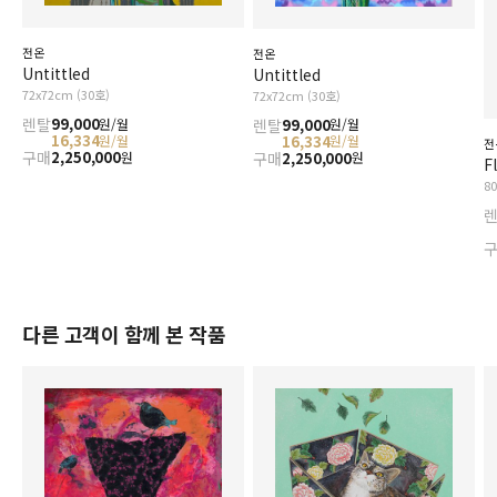
전온
전온
Untittled
Untittled
72x72cm (30호)
72x72cm (30호)
렌탈
99,000
렌탈
99,000
원/월
원/월
16,334
16,334
원/월
원/월
전
구매
2,250,000
구매
2,250,000
원
원
F
8
다른 고객이 함께 본 작품