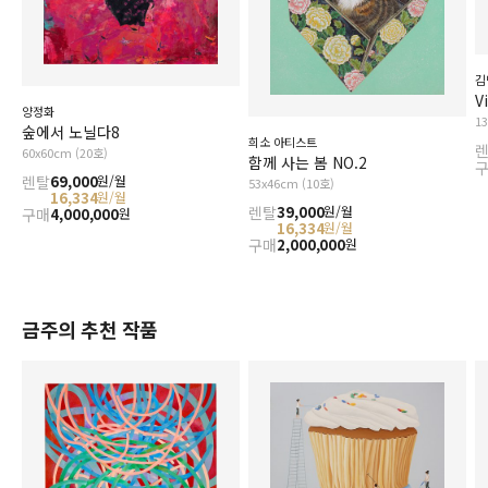
김
V
양정화
1
숲에서 노닐다8
희소 아티스트
60x60cm (20호)
함께 사는 봄 NO.2
렌탈
69,000
원/월
53x46cm (10호)
16,334
원/월
렌탈
39,000
원/월
구매
4,000,000
원
16,334
원/월
구매
2,000,000
원
금주의 추천 작품