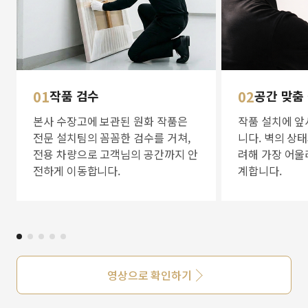
01
작품 검수
02
공간 맞춤
본사 수장고에 보관된 원화 작품은
작품 설치에 앞
전문 설치팀의 꼼꼼한 검수를 거쳐,
니다. 벽의 상
전용 차량으로 고객님의 공간까지 안
려해 가장 어울
전하게 이동합니다.
계합니다.
영상으로 확인하기