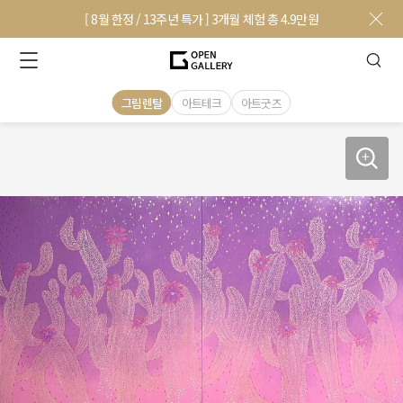
[ 8월 한정 / 13주년 특가 ] 3개월 체험 총 4.9만원
그림렌탈
아트테크
아트굿즈