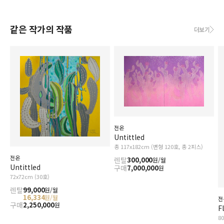
같은 작가의 작품
더보기
전온
Untittled
총 117x182cm (변형 120호, 총 2피스)
전온
렌탈
300,000
원/월
Untittled
구매
7,000,000
원
72x72cm (30호)
렌탈
99,000
원/월
16,334
원/월
전
구매
2,250,000
원
F
8