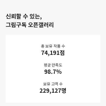
신뢰할 수 있는,
그림구독 오픈갤러리
총 보유 작품 수
74,191점
평균 만족도
98.7%
보유 고객 수
229,127명