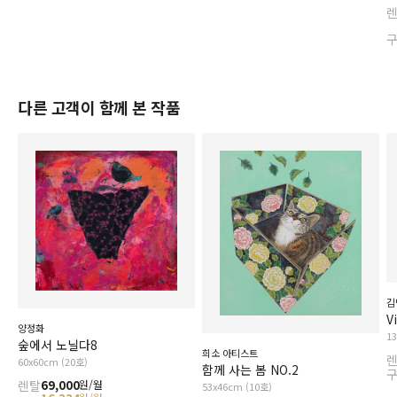
다른 고객이 함께 본 작품
김
V
양정화
1
숲에서 노닐다8
희소 아티스트
60x60cm (20호)
함께 사는 봄 NO.2
렌탈
69,000
원/월
53x46cm (10호)