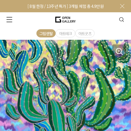
[ 8월 한정 / 13주년 특가 ] 3개월 체험 총 4.9만원
그림렌탈
아트테크
아트굿즈