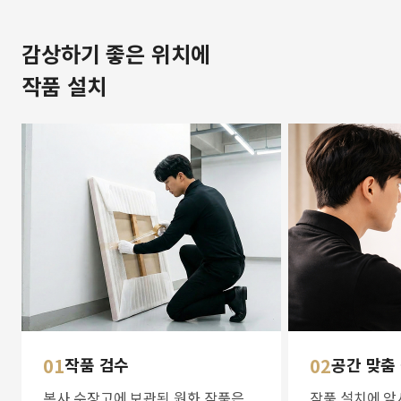
감상하기 좋은 위치에
작품 설치
01
작품 검수
02
공간 맞춤
본사 수장고에 보관된 원화 작품은
작품 설치에 앞