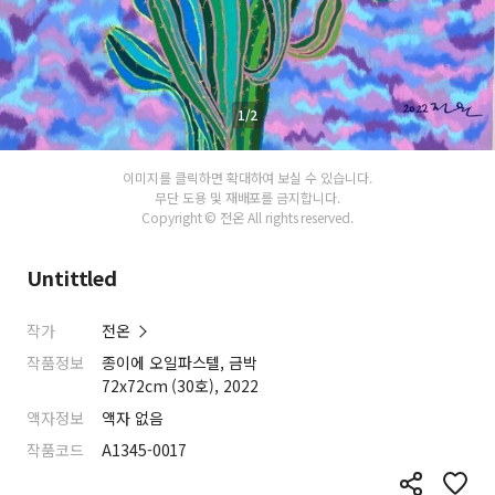
1/2
이미지를 클릭하면 확대하여 보실 수 있습니다.
무단 도용 및 재배포를 금지합니다.
Copyright © 전온 All rights reserved.
Untittled
작가
전온
작품정보
종이에 오일파스텔, 금박
72x72cm (30호), 2022
액자정보
액자 없음
작품코드
A1345-0017