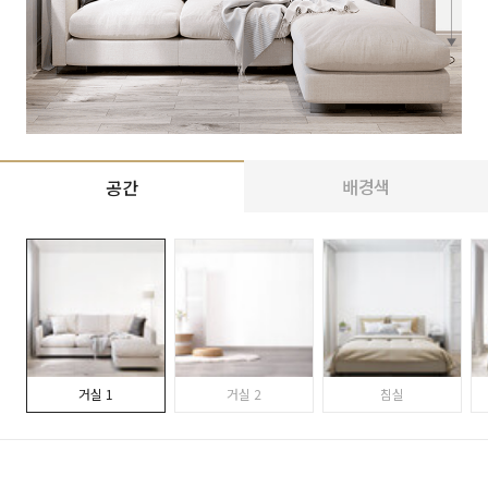
배경색
공간
거실 1
거실 2
침실