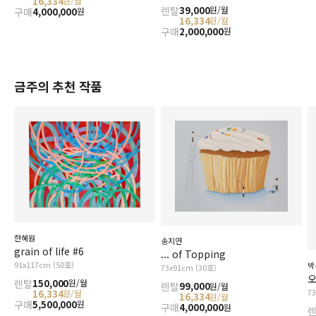
16,334
원/월
렌탈
39,000
원/월
구매
4,000,000
원
16,334
원/월
구매
2,000,000
원
금주의 추천 작품
한혜원
송지연
grain of life #6
... of Topping
91x117cm (50호)
박
73x91cm (30호)
오
렌탈
150,000
원/월
렌탈
99,000
원/월
7
16,334
원/월
16,334
원/월
구매
5,500,000
원
구매
4,000,000
원