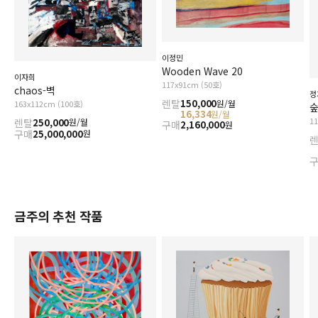
이정민
Wooden Wave 20
이자희
117x91cm (50호)
chaos-벽
정
렌탈
150,000
원/월
163x112cm (100호)
16,334
원/월
1
렌탈
250,000
원/월
구매
2,160,000
원
구매
25,000,000
원
금주의 추천 작품