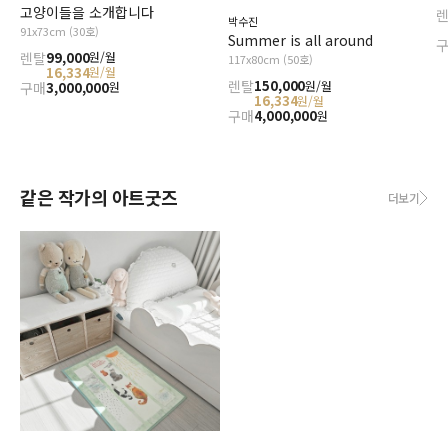
고양이들을 소개합니다
박수진
91x73cm (30호)
Summer is all around
렌탈
99,000
원/월
117x80cm (50호)
16,334
원/월
렌탈
150,000
원/월
구매
3,000,000
원
16,334
원/월
구매
4,000,000
원
같은 작가의 아트굿즈
더보기