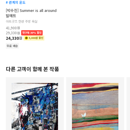
# 관계의 온도
[박수진] Summer is all around
발매트
아트굿즈 현관 주방 욕실
41,900
원
29,330
원
첫구매 30% 할인
24,330
원
5,000원 할인
무료 배송
다른 고객이 함께 본 작품