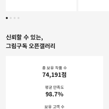
신뢰할 수 있는,
그림구독 오픈갤러리
총 보유 작품 수
74,191점
평균 만족도
98.7%
보유 고객 수