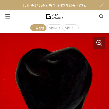
[ 8월 한정 / 13주년 특가 ] 3개월 체험 총 4.9만원
그림렌탈
아트테크
아트굿즈