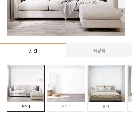
배경색
공간
거실 1
거실 2
침실