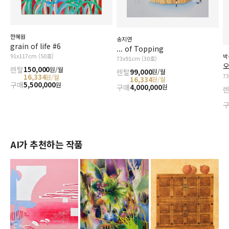
한혜원
송지연
grain of life #6
... of Topping
91x117cm (50호)
박
73x91cm (30호)
오
렌탈
150,000
원/월
렌탈
99,000
원/월
7
16,334
원/월
16,334
원/월
구매
5,500,000
원
구매
4,000,000
원
AI가 추천하는 작품