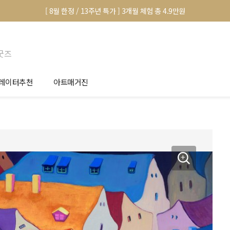
[ 8월 한정 / 13주년 특가 ] 3개월 체험 총 4.9만원
굿즈
레이터추천
아트매거진
안서 신청
전시 정보
품선택 Tip
미술 이야기
림인테리어 Tip
아트 딕셔너리
마별 추천