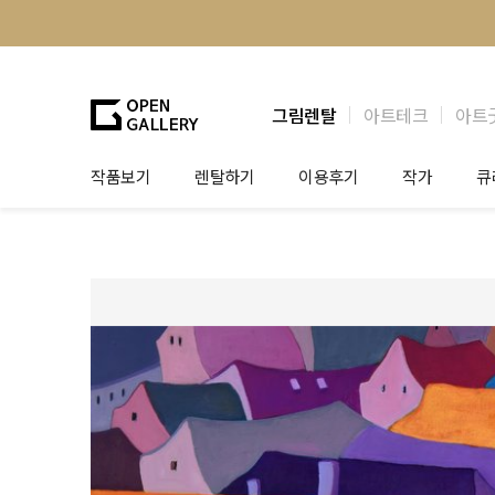
그림렌탈
아트테크
아트
작품보기
렌탈하기
이용후기
작가
큐
그림렌탈
개인 고객
작가소개
제
법인상담
법인 고객
작가공모
작
기프트카드
셀럽 인터뷰
그
테