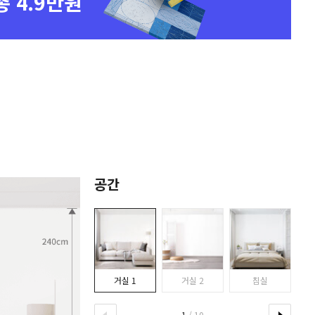
총 4.9만원
공간
거실 1
거실 2
침실
1
/ 10