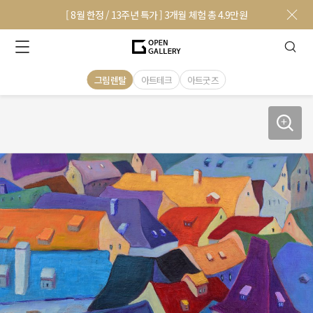
[ 8월 한정 / 13주년 특가 ] 3개월 체험 총 4.9만원
그림렌탈
아트테크
아트굿즈