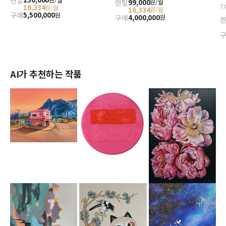
렌탈
렌탈
99,000
원/월
7
16,334
원/월
16,334
원/월
구매
5,500,000
원
구매
4,000,000
원
AI가 추천하는 작품