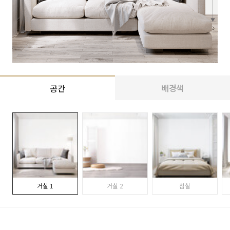
배경색
공간
거실 1
거실 2
침실