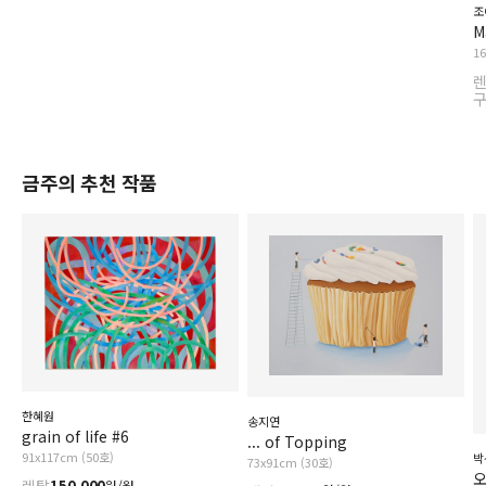
조
M
1
금주의 추천 작품
한혜원
송지연
grain of life #6
... of Topping
91x117cm (50호)
박
73x91cm (30호)
오
150,000
원/월