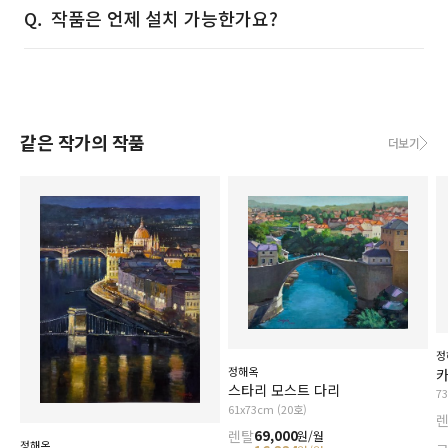
작품은 언제 설치 가능한가요?
같은 작가의 작품
더보기
정
정해옥
카
스타리 모스트 다리
7
61x73cm (20호)
렌탈
69,000
원/월
정해옥