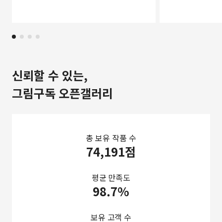
신뢰할 수 있는,
그림구독 오픈갤러리
총 보유 작품 수
74,191점
평균 만족도
98.7%
보유 고객 수