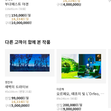
16,334
원/월
부다페스트 야경
구매
4,000,000
원
116x91cm (50호)
렌탈
150,000
원/월
16,334
원/월
구매
10,000,000
원
다른 고객이 함께 본 작품
정진아
새벽의 드라이브
이은채
45x100cm (변형 25호)
오르페오, 태초의 빛 L'Orfeo, The Primal Light
렌탈
99,000
원/월
89x146cm (80호)
16,334
원/월
렌탈
200,000
원/월
구매
5,000,000
원
구매
9,000,000
원