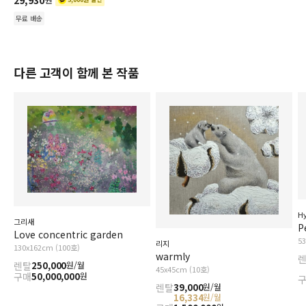
29,930
무료 배송
다른 고객이 함께 본 작품
H
그리새
P
Love concentric garden
5
리지
130x162cm (100호)
warmly
렌탈
250,000
원/월
45x45cm (10호)
구매
50,000,000
원
렌탈
39,000
원/월
16,334
원/월