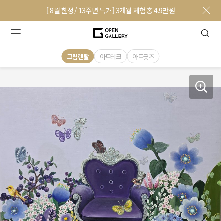
[ 8월 한정 / 13주년 특가 ] 3개월 체험 총 4.9만원
그림렌탈
아트테크
아트굿즈