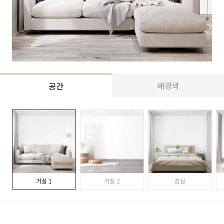
배경색
공간
거실 1
거실 2
침실