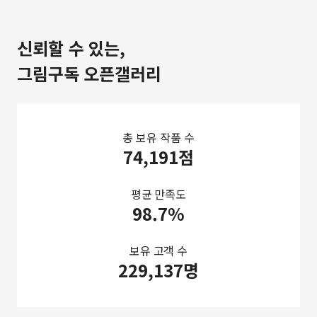
신뢰할 수 있는,
그림구독 오픈갤러리
총 보유 작품 수
74,191점
평균 만족도
98.7%
보유 고객 수
229,137명