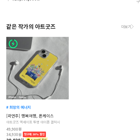
같은 작가의 아트굿즈
더보기
# 희망의 에너지
[곽연주] 행복여행, 폰케이스
아트굿즈 맥세이프 투명 아이폰 갤럭시
49,900
원
34,930
원
첫구매 30% 할인
원
5,000원 할인