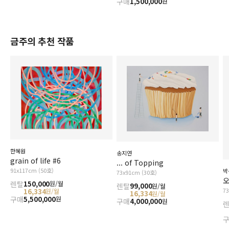
구매
1,500,000
원
금주의 추천 작품
한혜원
송지연
grain of life #6
... of Topping
91x117cm (50호)
박
73x91cm (30호)
오
렌탈
150,000
원/월
렌탈
99,000
원/월
7
16,334
원/월
16,334
원/월
구매
5,500,000
원
구매
4,000,000
원