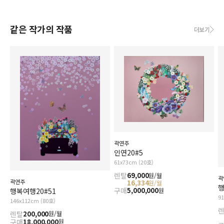
같은 작가의 작품
더보기
곽연주
인연20#5
61x73cm (20호)
렌탈
69,000
원/월
곽
곽연주
16,334
원/월
행
구매
5,000,000
행복여행20#51
원
9
146x112cm (80호)
렌탈
200,000
원/월
구매
18,000,000
원