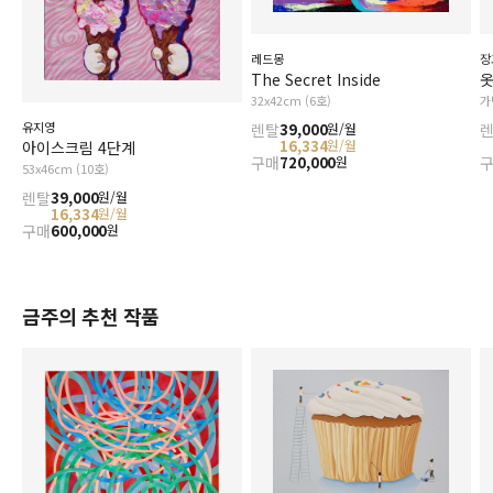
레드몽
장
The Secret Inside
옷
32x42cm (6호)
가
유지영
렌탈
39,000
원/월
16,334
원/월
아이스크림 4단계
구매
720,000
원
53x46cm (10호)
렌탈
39,000
원/월
16,334
원/월
구매
600,000
원
금주의 추천 작품