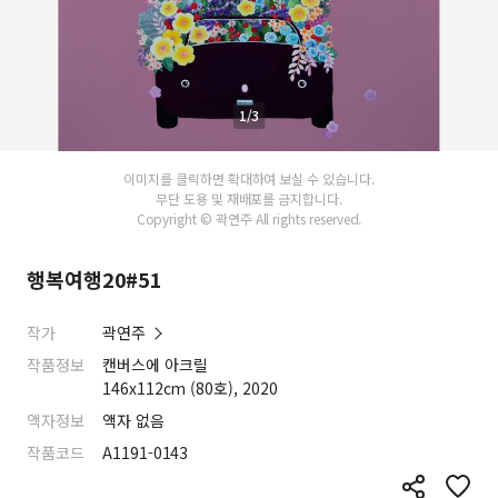
1/3
이미지를 클릭하면 확대하여 보실 수 있습니다.
무단 도용 및 재배포를 금지합니다.
Copyright © 곽연주 All rights reserved.
행복여행20#51
작가
곽연주
작품정보
캔버스에 아크릴
146x112cm (80호), 2020
액자정보
액자 없음
작품코드
A1191-0143