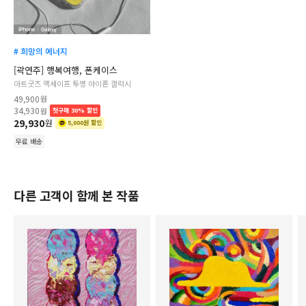
# 희망의 에너지
[곽연주] 행복여행, 폰케이스
아트굿즈 맥세이프 투명 아이폰 갤럭시
49,900
원
34,930
원
첫구매 30% 할인
29,930
원
5,000원 할인
무료 배송
다른 고객이 함께 본 작품