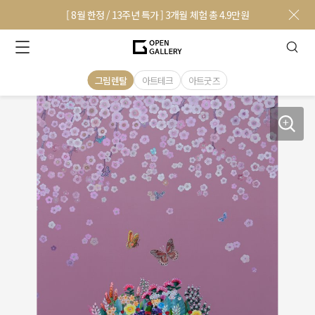
[ 8월 한정 / 13주년 특가 ] 3개월 체험 총 4.9만원
그림렌탈
아트테크
아트굿즈