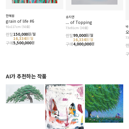
한혜원
송지연
grain of life #6
... of Topping
91x117cm (50호)
박
73x91cm (30호)
오
렌탈
150,000
원/월
렌탈
99,000
원/월
7
16,334
원/월
16,334
원/월
구매
5,500,000
원
구매
4,000,000
원
AI가 추천하는 작품