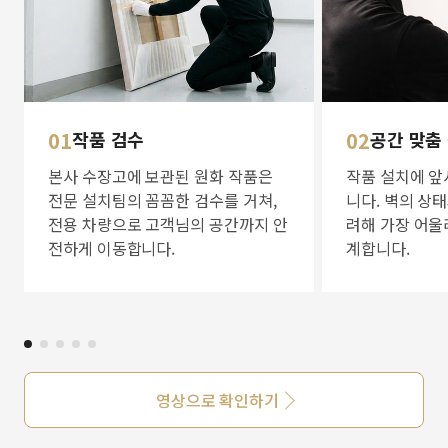
01
작품 검수
02
공간 맞춤
본사 수장고에 보관된 원화 작품은
작품 설치에 앞
전문 설치팀의 꼼꼼한 검수를 거쳐,
니다. 벽의 상
전용 차량으로 고객님의 공간까지 안
려해 가장 어울
전하게 이동합니다.
계합니다.
영상으로 확인하기