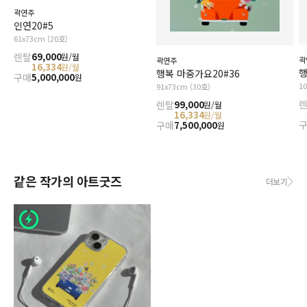
곽연주
인연20#5
61x73cm (20호)
렌탈
69,000
원/월
곽
곽연주
16,334
원/월
행복 마중가요20#36
구매
5,000,000
원
1
91x73cm (30호)
렌탈
99,000
원/월
16,334
원/월
구매
7,500,000
원
같은 작가의 아트굿즈
더보기