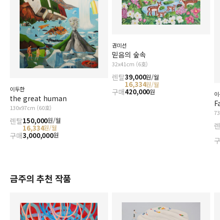
권미선
믿음의 숲속
32x41cm (6호)
렌탈
39,000
원/월
16,334
원/월
이두한
구매
420,000
원
이
the great human
F
130x97cm (60호)
7
렌탈
150,000
원/월
16,334
원/월
구매
3,000,000
원
금주의 추천 작품