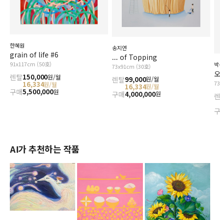
한혜원
송지연
grain of life #6
... of Topping
91x117cm (50호)
박
73x91cm (30호)
오
렌탈
150,000
원/월
렌탈
99,000
원/월
7
16,334
원/월
16,334
원/월
구매
5,500,000
원
구매
4,000,000
원
AI가 추천하는 작품