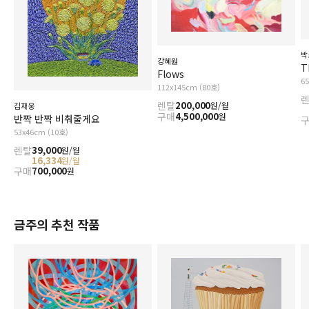
박
강혜원
T
Flows
6
112x145cm (80호)
렌탈
200,000
원/월
김재웅
구매
4,500,000
원
반짝 반짝 비춰줄게요
53x46cm (10호)
렌탈
39,000
원/월
16,334
원/월
구매
700,000
원
금주의 추천 작품