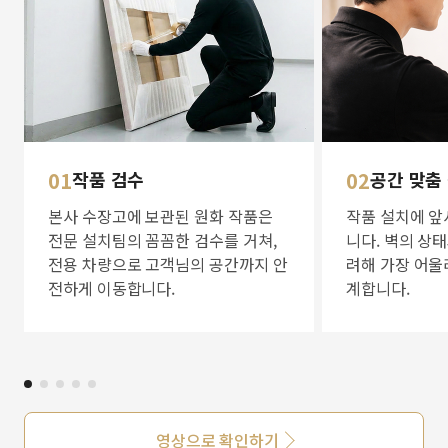
01
작품 검수
02
공간 맞춤
본사 수장고에 보관된 원화 작품은
작품 설치에 앞
전문 설치팀의 꼼꼼한 검수를 거쳐,
니다. 벽의 상
전용 차량으로 고객님의 공간까지 안
려해 가장 어울
전하게 이동합니다.
계합니다.
영상으로 확인하기