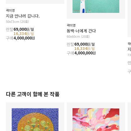
곽미영
지금 만나러 갑니다.
50x73cm (20호)
곽미영
렌탈
69,000
원/월
동백-너에게 간다
16,334
원/월
60x60cm (20호)
구매
4,000,000
원
곽
렌탈
69,000
원/월
16,334
원/월
지
구매
4,000,000
원
7
다른 고객이 함께 본 작품