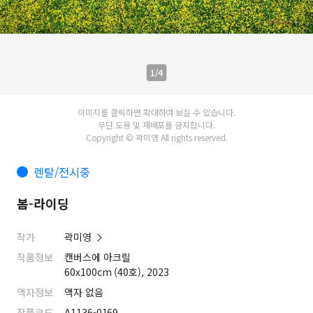
1/4
이미지를 클릭하면 확대하여 보실 수 있습니다.
무단 도용 및 재배포를 금지합니다.
Copyright © 곽미영 All rights reserved.
렌탈/전시중
봄-라이딩
작가
곽미영
작품정보
캔버스에 아크릴
60x100cm (40호), 2023
액자정보
액자 없음
작품코드
A1136-0169