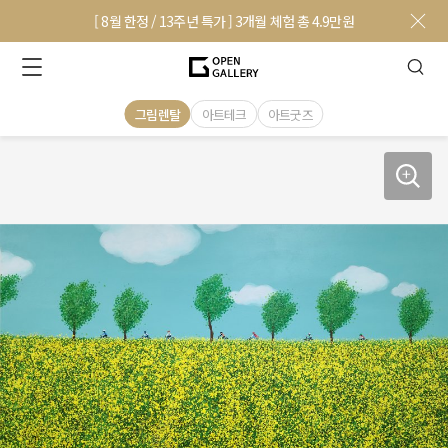
[ 8월 한정 / 13주년 특가 ] 3개월 체험 총 4.9만원
그림렌탈
아트테크
아트굿즈