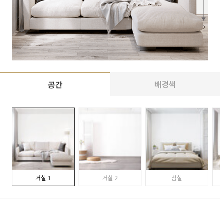
배경색
공간
거실 1
거실 2
침실