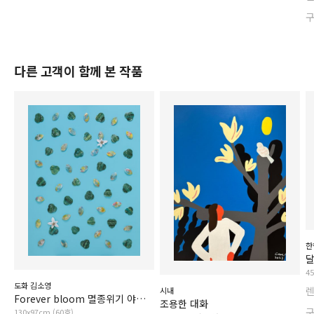
다른 고객이 함께 본 작품
한
4
도화 김소영
시내
Forever bloom 멸종위기 야생식물1급_황근
조용한 대화
130x97cm (60호)