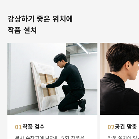
감상하기 좋은 위치에
작품 설치
01
작품 검수
02
공간 맞춤
본사 수장고에 보관된 원화 작품은
작품 설치에 앞