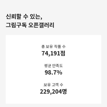
신뢰할 수 있는,
그림구독 오픈갤러리
총 보유 작품 수
74,191점
평균 만족도
98.7%
보유 고객 수
229,204명