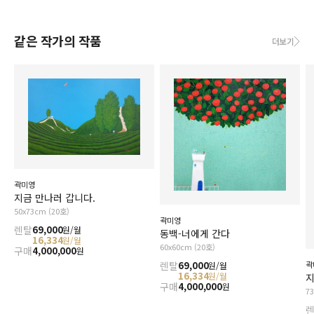
같은 작가의 작품
더보기
곽미영
지금 만나러 갑니다.
50x73cm (20호)
곽미영
렌탈
69,000
원/월
동백-너에게 간다
16,334
원/월
60x60cm (20호)
구매
4,000,000
원
곽
렌탈
69,000
원/월
16,334
원/월
지
구매
4,000,000
원
7