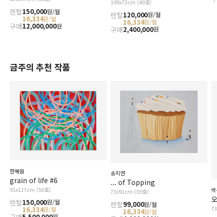
100x73cm (40호)
렌탈
150,000
원/월
렌탈
120,000
원/월
16,334
원/월
16,334
원/월
구매
12,000,000
원
구매
2,400,000
원
금주의 추천 작품
한혜원
송지연
grain of life #6
... of Topping
91x117cm (50호)
박
73x91cm (30호)
오
렌탈
150,000
원/월
렌탈
99,000
원/월
7
16,334
원/월
16,334
원/월
구매
5,500,000
원