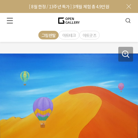
[ 8월 한정 / 13주년 특가 ] 3개월 체험 총 4.9만원
그림렌탈
아트테크
아트굿즈