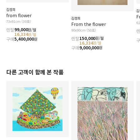
김정희
김
from flower
F
김정희
73x91cm (30호)
6
From the flower
렌탈
99,000
원/월
90x90cm (50호)
16,334
원/월
렌탈
150,000
원/월
구매
5,400,000
원
16,334
원/월
구매
9,000,000
원
다른 고객이 함께 본 작품