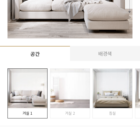
배경색
공간
거실 1
거실 2
침실