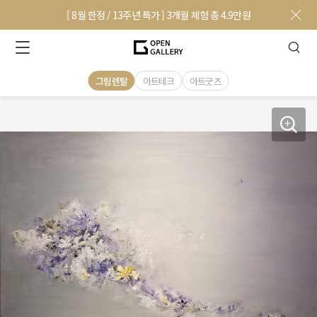
[ 8월 한정 / 13주년 특가 ] 3개월 체험 총 4.9만원
그림렌탈
아트테크
아트굿즈