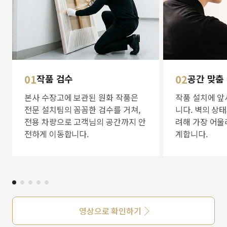
01
작품 검수
02
공간 맞춤
본사 수장고에 보관된 원화 작품은
작품 설치에 앞
전문 설치팀의 꼼꼼한 검수를 거쳐,
니다. 벽의 상
전용 차량으로 고객님의 공간까지 안
려해 가장 어울
전하게 이동합니다.
계합니다.
영상으로 확인하기