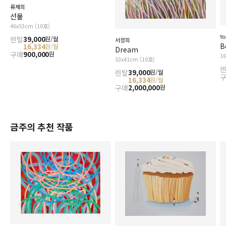
류제희
선물
46x53cm (10호)
Y
렌탈
39,000
원/월
서정희
B
16,334
원/월
Dream
구매
900,000
원
1
53x41cm (10호)
렌탈
39,000
원/월
16,334
원/월
구매
2,000,000
원
금주의 추천 작품