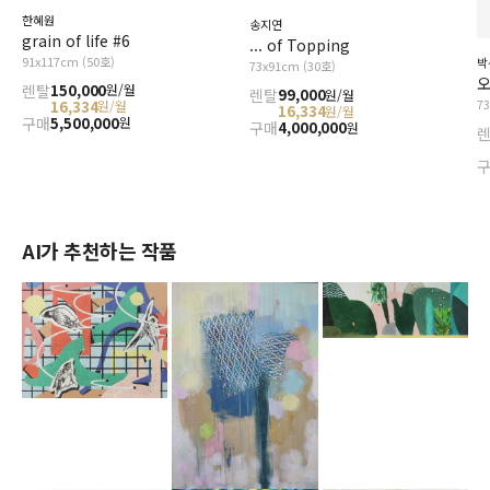
한혜원
송지연
grain of life #6
... of Topping
91x117cm (50호)
박
73x91cm (30호)
오
렌탈
150,000
원/월
렌탈
99,000
원/월
7
16,334
원/월
16,334
원/월
구매
5,500,000
원
구매
4,000,000
원
AI가 추천하는 작품