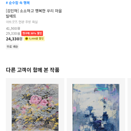
# 순수함 속 행복
[김민하] 소소하고 행복한 우리 마을
발매트
아트굿즈 현관 주방 욕실
41,900
원
29,330
원
첫구매 30% 할인
24,330
원
5,000원 할인
무료 배송
다른 고객이 함께 본 작품