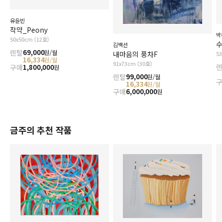
유윤빈
작약_Peony
박
50x50cm (12호)
수
김백선
렌탈
69,000
원/월
내마음의 풍차F
5
16,334
원/월
91x73cm (30호)
구매
1,800,000
원
렌탈
99,000
원/월
16,334
원/월
구매
6,000,000
원
금주의 추천 작품