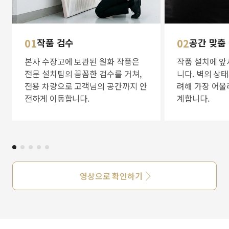
01
작품 검수
02
공간 맞춤
본사 수장고에 보관된 원화 작품은
작품 설치에 앞
전문 설치팀의 꼼꼼한 검수를 거쳐,
니다. 벽의 상
전용 차량으로 고객님의 공간까지 안
려해 가장 어울
전하게 이동합니다.
계합니다.
영상으로 확인하기