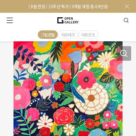
[ 8월 한정 / 13주년 특가 ] 3개월 체험 총 4.9만원
그림렌탈
아트테크
아트굿즈