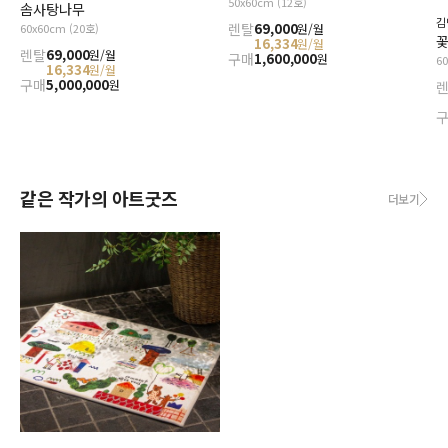
50x60cm (12호)
솜사탕나무
김
렌탈
69,000
원/월
60x60cm (20호)
꽃
16,334
원/월
렌탈
69,000
원/월
구매
1,600,000
원
6
16,334
원/월
구매
5,000,000
원
같은 작가의 아트굿즈
더보기