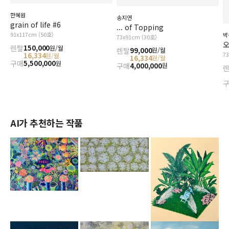
한혜원
송지연
grain of life #6
... of Topping
91x117cm (50호)
박
73x91cm (30호)
오
렌탈
150,000
원/월
렌탈
99,000
원/월
7
16,334
원/월
16,334
원/월
구매
5,500,000
원
구매
4,000,000
원
AI가 추천하는 작품