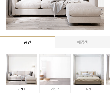
배경색
공간
거실 1
거실 2
침실