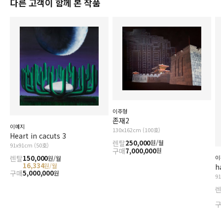
다른 고객이 함께 본 작품
이주형
존재2
이예지
130x162cm (100호)
Heart in cacuts 3
렌탈
250,000
원/월
91x91cm (50호)
구매
7,000,000
원
이
렌탈
150,000
원/월
16,334
원/월
h
구매
5,000,000
원
9