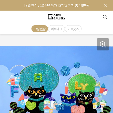
[ 8월 한정 / 13주년 특가 ] 3개월 체험 총 4.9만원
그림렌탈
아트테크
아트굿즈