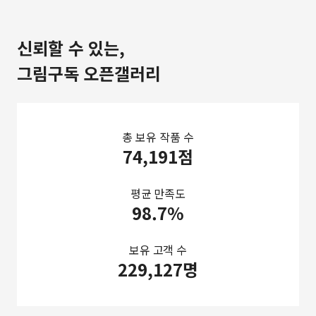
신뢰할 수 있는,
그림구독 오픈갤러리
총 보유 작품 수
74,191점
평균 만족도
98.7%
보유 고객 수
229,127명