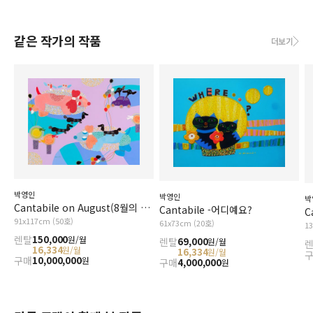
같은 작가의 작품
더보기
박영인
박영인
박
Cantabile on August(8월의 칸타빌레)
Cantabile -어디예요?
C
91x117cm (50호)
61x73cm (20호)
1
렌탈
150,000
원/월
렌탈
69,000
원/월
16,334
원/월
16,334
원/월
구매
10,000,000
원
구매
4,000,000
원