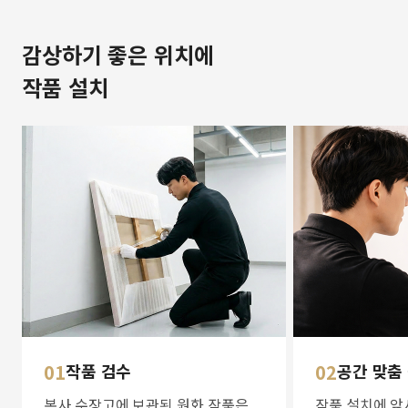
감상하기 좋은 위치에
작품 설치
01
작품 검수
02
공간 맞춤
본사 수장고에 보관된 원화 작품은
작품 설치에 앞