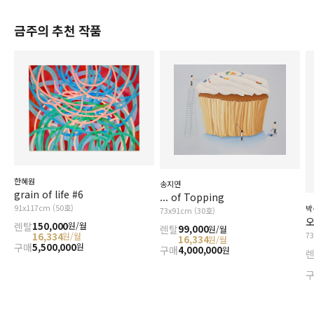
금주의 추천 작품
한혜원
송지연
grain of life #6
... of Topping
91x117cm (50호)
박
73x91cm (30호)
오
렌탈
150,000
원/월
렌탈
99,000
원/월
7
16,334
원/월
16,334
원/월
구매
5,500,000
원
구매
4,000,000
원