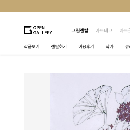
그림렌탈
아트테크
아트
작품보기
렌탈하기
이용후기
작가
큐
그림렌탈
개인 고객
작가소개
제
법인상담
법인 고객
작가공모
작
기프트카드
셀럽 인터뷰
그
테