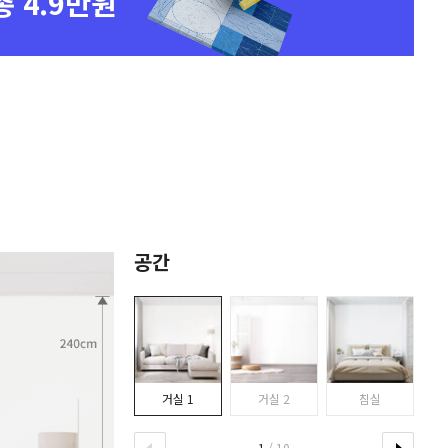
총 4.9만원
공간
거실 1
거실 2
침실
1
/ 10