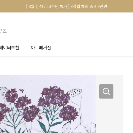
[ 8월 한정 / 13주년 특가 ] 3개월 체험 총 4.9만원
굿즈
레이터추천
아트매거진
안서 신청
전시 정보
품선택 Tip
미술 이야기
림인테리어 Tip
아트 딕셔너리
마별 추천