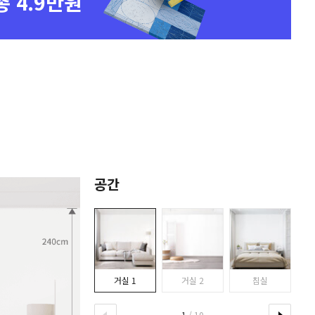
총 4.9만원
공간
거실 1
거실 2
침실
1
/ 10