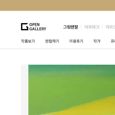
그림렌탈
아트테크
아트
작품보기
렌탈하기
이용후기
작가
큐
그림렌탈
개인 고객
작가소개
제
법인상담
법인 고객
작가공모
작
기프트카드
셀럽 인터뷰
그
테