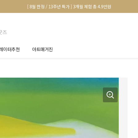
[ 8월 한정 / 13주년 특가 ] 3개월 체험 총 4.9만원
굿즈
레이터추천
아트매거진
안서 신청
전시 정보
품선택 Tip
미술 이야기
림인테리어 Tip
아트 딕셔너리
마별 추천