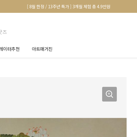
[ 8월 한정 / 13주년 특가 ] 3개월 체험 총 4.9만원
굿즈
레이터추천
아트매거진
안서 신청
전시 정보
품선택 Tip
미술 이야기
림인테리어 Tip
아트 딕셔너리
마별 추천