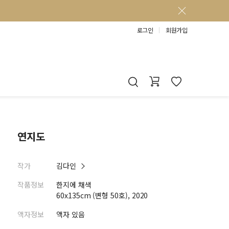
로그인
회원가입
연지도
작가
김다인
작품정보
한지에 채색
60x135cm (변형 50호), 2020
액자정보
액자 있음