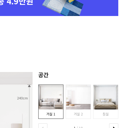
총 4.9만원
공간
거실 1
거실 2
침실
1
/ 10