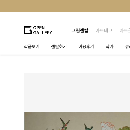
그림렌탈
아트테크
아트
작품보기
렌탈하기
이용후기
작가
큐
그림렌탈
개인 고객
작가소개
제
법인상담
법인 고객
작가공모
작
기프트카드
셀럽 인터뷰
그
테