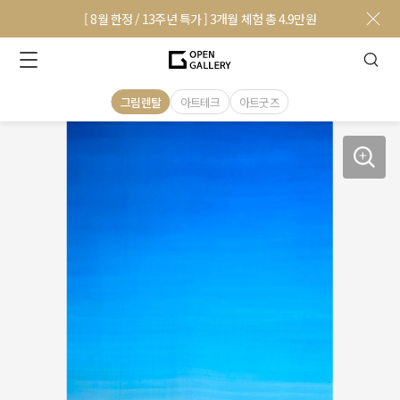
[ 8월 한정 / 13주년 특가 ] 3개월 체험 총 4.9만원
그림렌탈
아트테크
아트굿즈