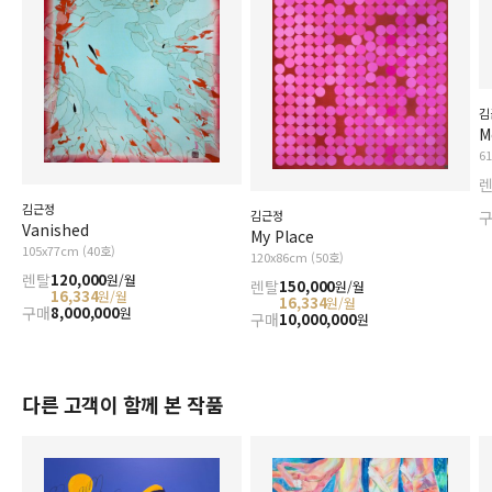
김
M
6
김근정
김근정
Vanished
My Place
105x77cm (40호)
120x86cm (50호)
렌탈
120,000
원/월
렌탈
150,000
원/월
16,334
원/월
16,334
원/월
구매
8,000,000
원
구매
10,000,000
원
다른 고객이 함께 본 작품