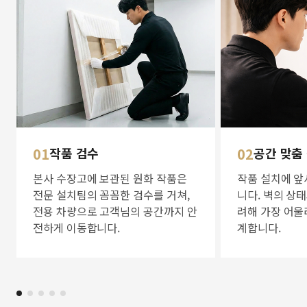
01
작품 검수
02
공간 맞춤
본사 수장고에 보관된 원화 작품은
작품 설치에 앞
전문 설치팀의 꼼꼼한 검수를 거쳐,
니다. 벽의 상
전용 차량으로 고객님의 공간까지 안
려해 가장 어울
전하게 이동합니다.
계합니다.