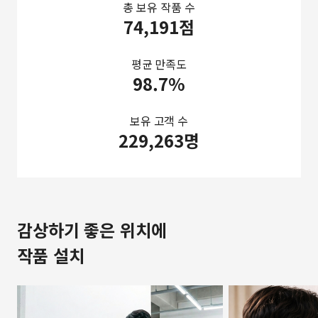
총 보유 작품 수
74,191점
평균 만족도
98.7%
보유 고객 수
229,263명
감상하기 좋은 위치에
작품 설치