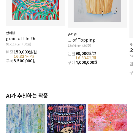
한혜원
송지연
grain of life #6
... of Topping
91x117cm (50호)
박
73x91cm (30호)
오
렌탈
150,000
원/월
렌탈
99,000
원/월
7
16,334
원/월
16,334
원/월
구매
5,500,000
원
구매
4,000,000
원
AI가 추천하는 작품