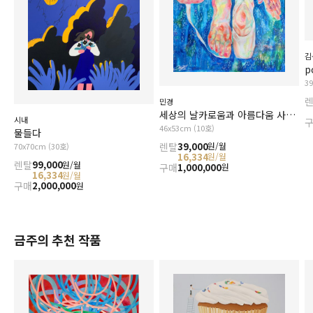
김
p
3
민경
세상의 날카로움과 아름다움 사이에서
시내
46x53cm (10호)
물들다
렌탈
39,000
원/월
70x70cm (30호)
16,334
원/월
렌탈
99,000
원/월
구매
1,000,000
원
16,334
원/월
구매
2,000,000
원
금주의 추천 작품