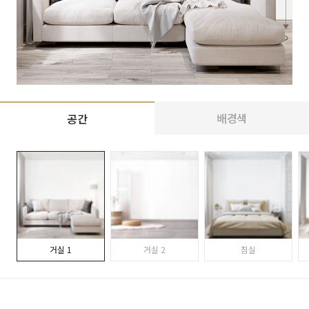
배경색
공간
거실 1
거실 2
침실