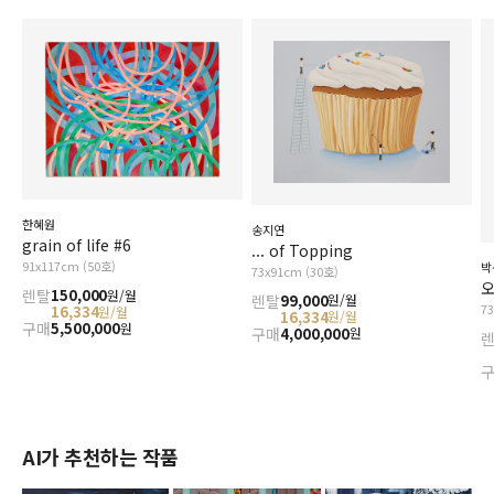
한혜원
송지연
grain of life #6
... of Topping
91x117cm (50호)
박
73x91cm (30호)
오
렌탈
150,000
원/월
렌탈
99,000
원/월
7
16,334
원/월
16,334
원/월
구매
5,500,000
원
구매
4,000,000
원
AI가 추천하는 작품