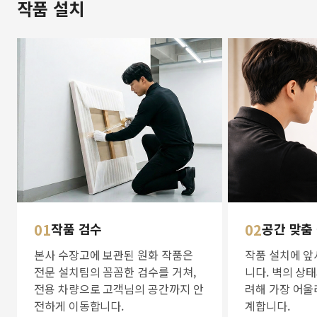
작품 설치
01
작품 검수
02
공간 맞춤
본사 수장고에 보관된 원화 작품은
작품 설치에 앞
전문 설치팀의 꼼꼼한 검수를 거쳐,
니다. 벽의 상
전용 차량으로 고객님의 공간까지 안
려해 가장 어울
전하게 이동합니다.
계합니다.