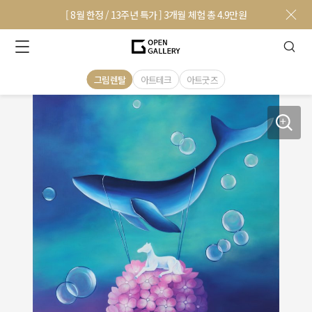
[ 8월 한정 / 13주년 특가 ] 3개월 체험 총 4.9만원
그림렌탈
아트테크
아트굿즈