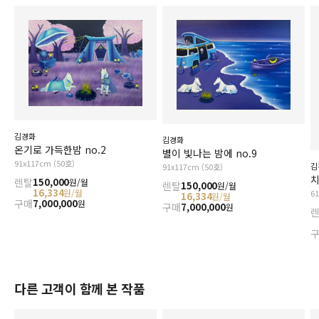
김경화
김경화
온기로 가득한밤 no.2
별이 빛나는 밤에 no.9
91x117cm (50호)
김
91x117cm (50호)
치
렌탈
150,000
원/월
렌탈
150,000
원/월
16,334
원/월
6
16,334
원/월
구매
7,000,000
원
구매
7,000,000
원
다른 고객이 함께 본 작품