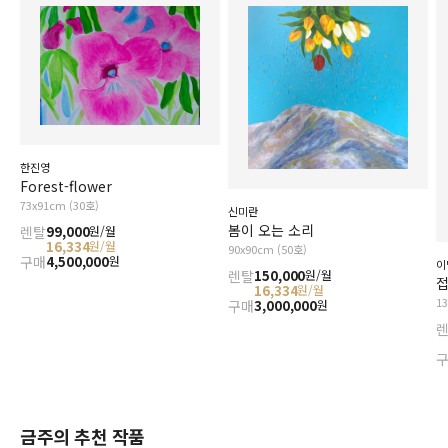
한진영
Forest-flower
73x91cm (30호)
신미란
봄이 오는 소리
렌탈
99,000
원/월
16,334
원/월
90x90cm (50호)
구매
4,500,000
원
이
렌탈
150,000
원/월
접
16,334
원/월
1
구매
3,000,000
원
금주의 추천 작품