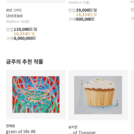
6
30x40cm (6호)
렌탈
39,000
원/월
유안 그리드
16,334
원/월
Untitled
구매
600,000
원
95x85cm (40호)
렌탈
120,000
원/월
16,334
원/월
구매
6,000,000
원
금주의 추천 작품
한혜원
송지연
grain of life #6
... of Topping