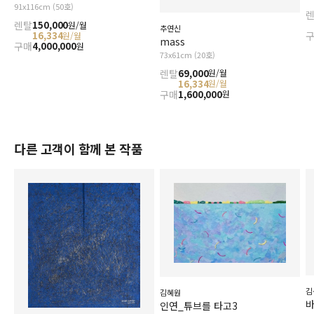
91x116cm (50호)
렌탈
150,000
원/월
추연신
16,334
원/월
mass
구매
4,000,000
원
73x61cm (20호)
렌탈
69,000
원/월
16,334
원/월
구매
1,600,000
원
다른 고객이 함께 본 작품
김
김혜원
인연_튜브를 타고3