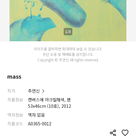
1/3
이미지를 클릭하면 확대하여 보실 수 있습니다.
무단 도용 및 재배포를 금지합니다.
Copyright © 추연신 All rights reserved.
mass
작가
추연신
작품정보
캔버스에 아크릴채색, 펜
53x46cm (10호), 2012
액자정보
액자 없음
작품코드
A0365-0012