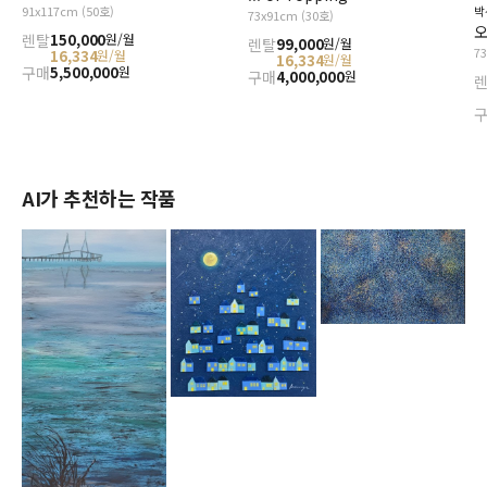
91x117cm (50호)
박
73x91cm (30호)
오
렌탈
150,000
원/월
렌탈
99,000
원/월
7
16,334
원/월
16,334
원/월
구매
5,500,000
원
구매
4,000,000
원
AI가 추천하는 작품