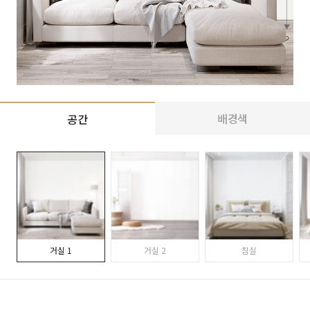
배경색
공간
거실 1
거실 2
침실