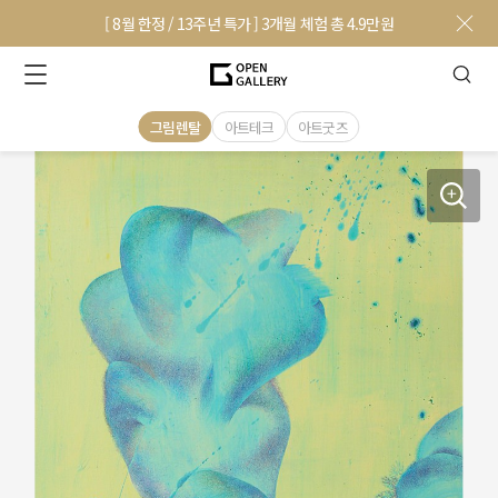
[ 8월 한정 / 13주년 특가 ] 3개월 체험 총 4.9만원
그림렌탈
아트테크
아트굿즈