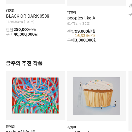
김봉환
박별이
BLACK OR DARK 0508
peoples like A
162x130cm (100호)
91x73cm (30호)
렌탈
250,000
원/월
렌탈
99,000
원/월
구매
40,000,000
원
16,334
원/월
구매
3,000,000
원
금주의 추천 작품
한혜원
송지연
grain of life #6