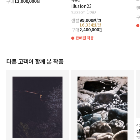
최윤정
구매
12,000,000
원
illusion23
91x73cm (30호)
렌탈
99,000
원/월
16,334
원/월
구매
2,400,000
원
판매된 작품
다른 고객이 함께 본 작품
김
짙
7