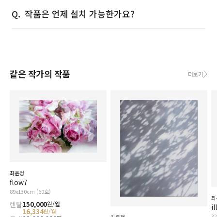
작품은 언제 설치 가능한가요?
같은 작가의 작품
더보기
최윤정
flow7
89x130cm (60호)
최
렌탈
150,000
원/월
i
16,334
원/월
3