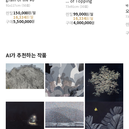
... of Topping
91x117cm (50호)
박
73x91cm (30호)
오
렌탈
150,000
원/월
렌탈
99,000
원/월
7
16,334
원/월
16,334
원/월
구매
5,500,000
원
구매
4,000,000
원
AI가 추천하는 작품