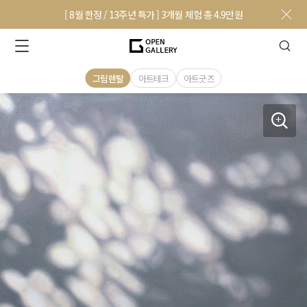
[ 8월 한정 / 13주년 특가 ] 3개월 체험 총 4.9만원
그림렌탈
아트테크
아트굿즈