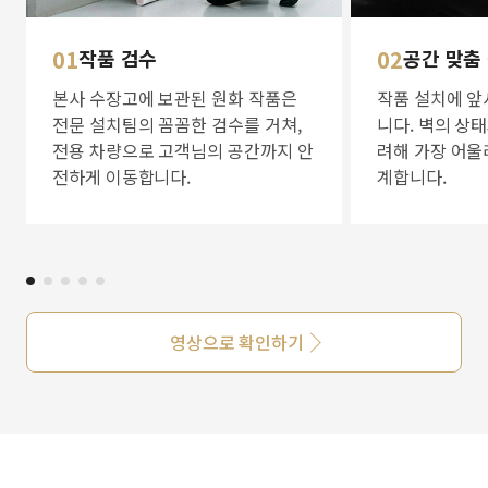
01
작품 검수
02
공간 맞춤
본사 수장고에 보관된 원화 작품은
작품 설치에 앞
전문 설치팀의 꼼꼼한 검수를 거쳐,
니다. 벽의 상
전용 차량으로 고객님의 공간까지 안
려해 가장 어울
전하게 이동합니다.
계합니다.
영상으로 확인하기