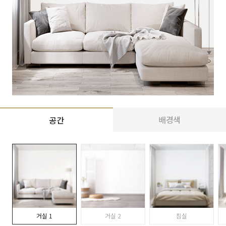
배경색
공간
거실 1
거실 2
침실