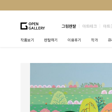
그림렌탈
아트테크
아트
작품보기
렌탈하기
이용후기
작가
큐
그림렌탈
개인 고객
작가소개
제
법인상담
법인 고객
작가공모
작
기프트카드
셀럽 인터뷰
그
테