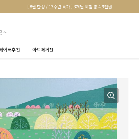
[ 8월 한정 / 13주년 특가 ] 3개월 체험 총 4.9만원
굿즈
레이터추천
아트매거진
안서 신청
전시 정보
품선택 Tip
미술 이야기
림인테리어 Tip
아트 딕셔너리
마별 추천