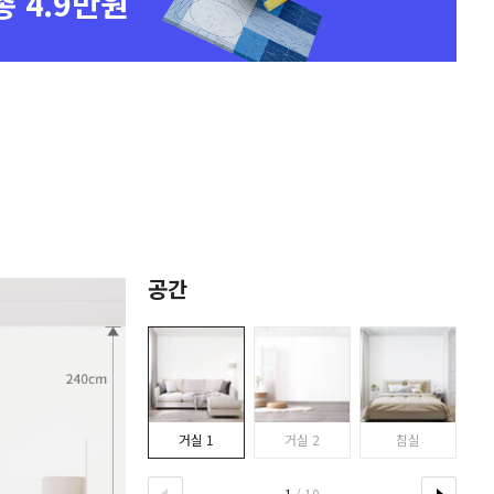
총 4.9만원
공간
거실 1
거실 2
침실
1
/ 10