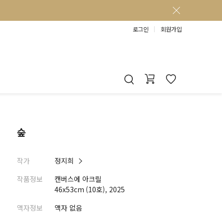
로그인
회원가입
숲
작가
정지희
작품정보
캔버스에 아크릴
46x53cm (10호), 2025
액자정보
액자 없음