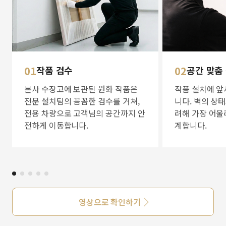
01
작품 검수
02
공간 맞춤
본사 수장고에 보관된 원화 작품은
작품 설치에 앞
전문 설치팀의 꼼꼼한 검수를 거쳐,
니다. 벽의 상
전용 차량으로 고객님의 공간까지 안
려해 가장 어울
전하게 이동합니다.
계합니다.
영상으로 확인하기