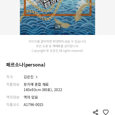
1/3
이미지를 클릭하면 확대하여 보실 수 있습니다.
무단 도용 및 재배포를 금지합니다.
Copyright © 김은진 All rights reserved.
페르소나(persona)
작가
김은진
작품정보
장지에 혼합 재료
140x93cm (80호), 2022
액자정보
액자 없음
작품코드
A1796-0015