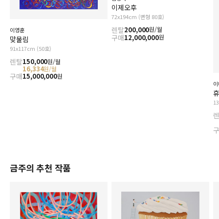
이제오후
72x194cm (변형 80호)
렌탈
200,000
원/월
이영훈
구매
12,000,000
원
맞물림
91x117cm (50호)
렌탈
150,000
원/월
16,334
원/월
구매
15,000,000
원
이
1
금주의 추천 작품