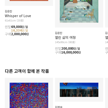
김은진
Whisper of Love
61x61cm (20호)
렌탈
69,000
원/월
16,334
원/월
김은진
김
구매
2,000,000
원
열린 삶의 여정
열
145x90cm (80호)
1
렌탈
200,000
원/월
구매
16,000,000
원
다른 고객이 함께 본 작품
김정아