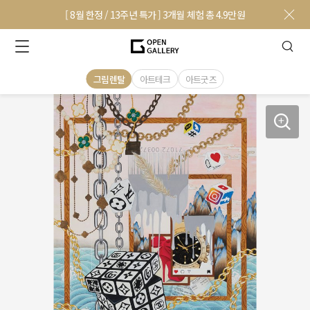
[ 8월 한정 / 13주년 특가 ] 3개월 체험 총 4.9만원
그림렌탈
아트테크
아트굿즈