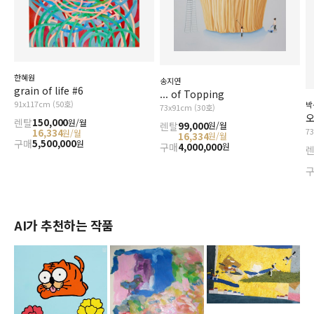
한혜원
송지연
grain of life #6
... of Topping
91x117cm (50호)
박
73x91cm (30호)
오
렌탈
150,000
원/월
렌탈
99,000
원/월
7
16,334
원/월
16,334
원/월
구매
5,500,000
원
구매
4,000,000
원
AI가 추천하는 작품