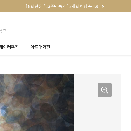
[ 8월 한정 / 13주년 특가 ] 3개월 체험 총 4.9만원
굿즈
레이터추천
아트매거진
안서 신청
전시 정보
품선택 Tip
미술 이야기
림인테리어 Tip
아트 딕셔너리
마별 추천