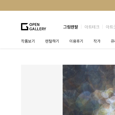
그림렌탈
아트테크
아트
작품보기
렌탈하기
이용후기
작가
큐
그림렌탈
개인 고객
작가소개
제
법인상담
법인 고객
작가공모
작
기프트카드
셀럽 인터뷰
그
테