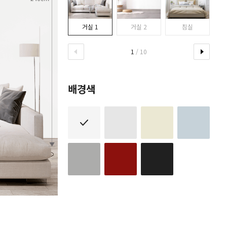
거실 1
거실 2
침실
1
/ 10
배경색